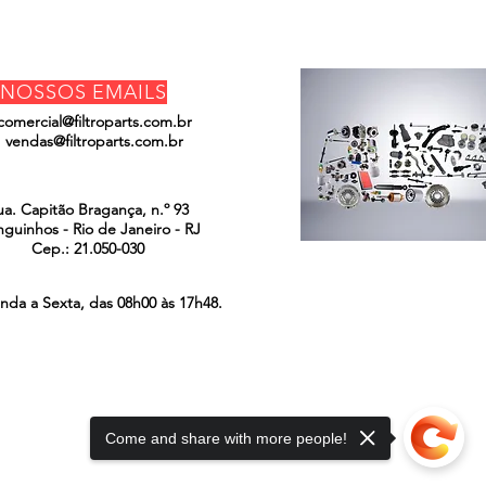
NOSSOS EMAILS
comercial@filtroparts.com.br
vendas@filtroparts.com.br
ENCONTRE-NOS
ua. Capitão Bragança, n.º 93
guinhos - Rio de Janeiro - RJ
Cep.: 21.050-030
nda a Sexta, das 08h00 às 17h48.
Come and share with more people!