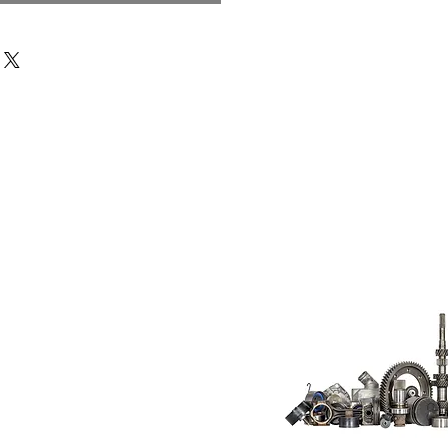
Do Not Sell My
Personal
Information