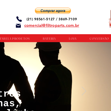
(21) 98561-5127 / 3869-7109
comercial@filtroparts.com.br
TABELA PRODUTOS
BATERIA
LOJA
CONVERSÃO
tros
nas,