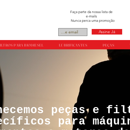
Faça parte da nossa lista de
e-mails
Nunca perca uma promoção
Assine Já
ILTROS PARA BIODIESEL
LUBRIFICANTES
PEÇAS
necemos peças e fil
tos reservador a
ecíficos para máqui
ts.