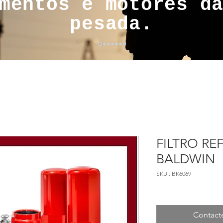
mentos e motores d
pesada.
FILTRO REF
BALDWIN
SKU : BK6069
Contact