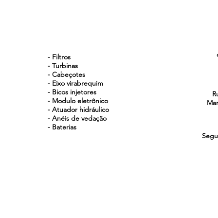
NOSSOS PRODUTOS
- Filtros
- Turbinas
- Cabeçotes
- Eixo virabrequim
- Bicos injetores
R
- Modulo eletrônico
Man
- Atuador hidráulico
- Anéis de vedação
- Baterias
Segu