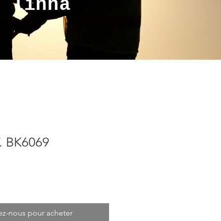
a linha
. BK6069
ez-nous pour acheter