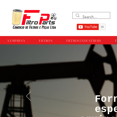
A EMPRESA
FILTROS
FILTROS INDUSTRIAIS
F
For
™®©Todos os direi
esp
empresa Filtropar