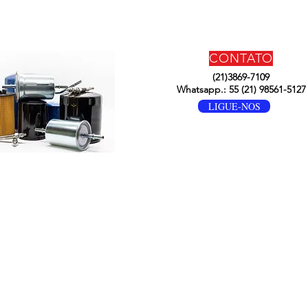
CONTATO
(21)3869-7109
Whatsapp.: 55 (21) 98561-5127
LIGUE-NOS