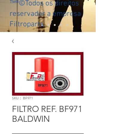
™®©Todos os direitos
reservador a empresa
Filtroparts.
SKU： BF971
FILTRO REF. BF971
BALDWIN