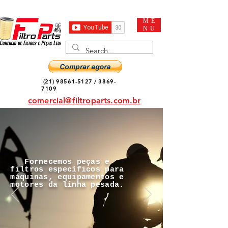
ME
NU
(21) 98561-5127
/
3869-
7109
comercial@filtroparts.com.br
Fornecemos peças e
filtros específicos para
máquinas, equipamentos e
motores da linha pesada.