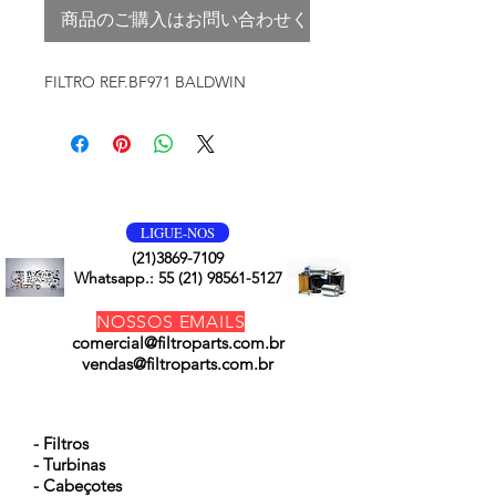
商品のご購入はお問い合わせください
FILTRO REF.BF971 BALDWIN
VOLTE SEMPRE
LIGUE-NOS
(21)3869-7109
Whatsapp.:
55 (21) 98561-5127
NOSSOS EMAILS
comercial@filtroparts.com.br
vendas@filtroparts.com.br
NOSSOS PRODUTOS
- Filtros
- Turbinas
- Cabeçotes