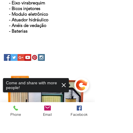
- Eixo virabrequim
- Bicos injetores
- Modulo eletrônico
- Atuador hidráulico
- Anéis de vedação
- Baterias
Come and share with more
people!
Phone
Email
Facebook
Sorry, the checkout page does not