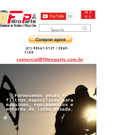
ME
NU
(21) 98561-5127
/
3869-
7109
comercial@filtroparts.com.br
Fornecemos peças e
filtros específicos para
máquinas, equipamentos e
motores da linha pesada.