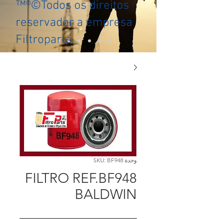
™®©Todos os direitos
reservador a empresa
Filtroparts.
وحدة SKU: BF948
FILTRO REF.BF948
BALDWIN