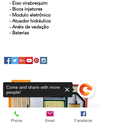
- Eixo virabrequim
- Bicos injetores
- Modulo eletrônico
- Atuador hidráulico
- Anéis de vedação
- Baterias
Come and share with more
people!
Phone
Email
Facebook
Sorry, the checkout page does not