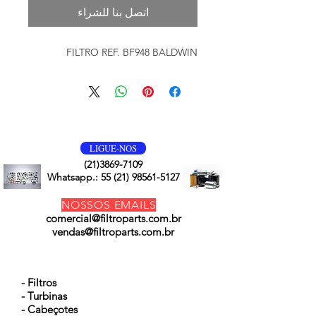
اتصل بنا للشراء
FILTRO REF. BF948 BALDWIN
VOLTE SEMPRE
LIGUE-NOS
(21)3869-7109
Whatsapp.:
55 (21) 98561-5127
NOSSOS EMAILS
comercial@filtroparts.com.br
vendas@filtroparts.com.br
NOSSOS PRODUTOS
- Filtros
- Turbinas
- Cabeçotes