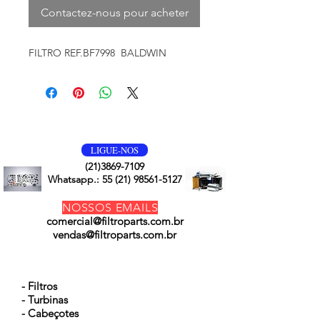
Contactez-nous pour acheter
FILTRO REF.BF7998 BALDWIN
VOLTE SEMPRE
LIGUE-NOS
(21)3869-7109
Whatsapp.:
55 (21) 98561-5127
NOSSOS EMAILS
comercial@filtroparts.com.br
vendas@filtroparts.com.br
NOSSOS PRODUTOS
- Filtros
- Turbinas
- Cabeçotes