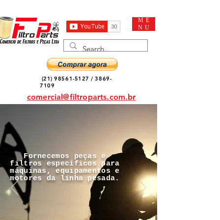
ME
NU
(21) 98561-5127
/
3869-
7109
comercial@filtroparts.com.br
Fornecemos peças e
filtros específicos para
máquinas, equipamentos e
motores da linha pesada.