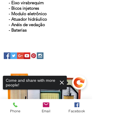
- Eixo virabrequim
- Bicos injetores
- Modulo eletrônico
- Atuador hidráulico
- Anéis de vedação
- Baterias
Come and share with more
people!
Phone
Email
Facebook
Sorry, the checkout page does not