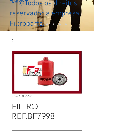
™®©Todos os direitos
reservador a empresa
Filtroparts.
SKU : BF7998
FILTRO
REF.BF7998