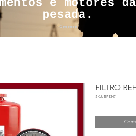
mentos e motores d
pesada.
FILTRO REF
SKU: BF1347
Conta