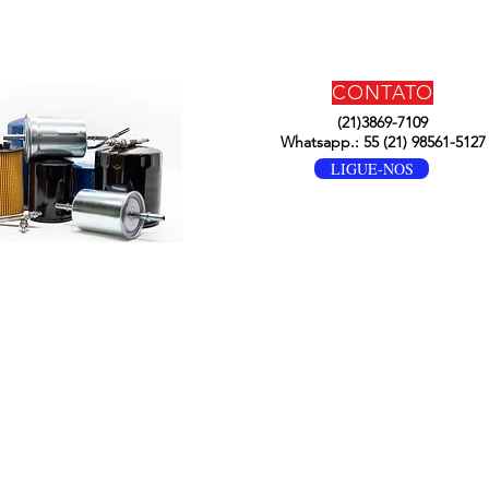
CONTATO
(21)3869-7109
Whatsapp.: 55 (21) 98561-5127
LIGUE-NOS