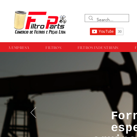
A EMPRESA
FILTROS
FILTROS INDUSTRIAIS
F
For
™®©Todos os direi
esp
empresa Filtropar