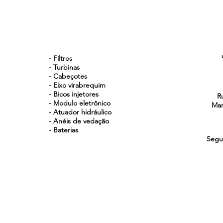
NOSSOS PRODUTOS
- Filtros
- Turbinas
- Cabeçotes
- Eixo virabrequim
- Bicos injetores
R
- Modulo eletrônico
Man
- Atuador hidráulico
- Anéis de vedação
- Baterias
Segu