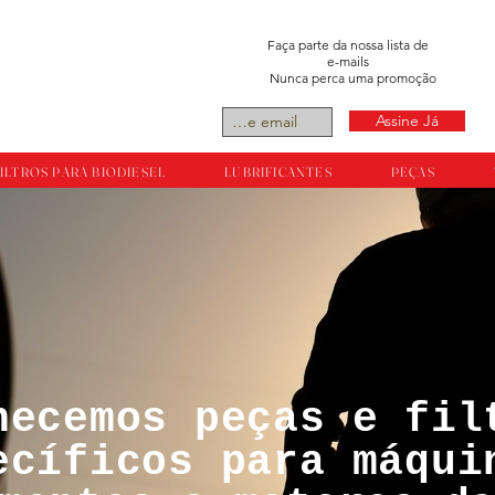
Faça parte da nossa lista de
e-mails
Nunca perca uma promoção
Assine Já
ILTROS PARA BIODIESEL
LUBRIFICANTES
PEÇAS
necemos peças e fil
tos reservador a
ecíficos para máqui
ts.