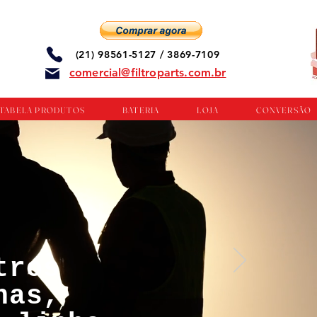
(21) 98561-5127 / 3869-7109
comercial@filtroparts.com.br
TABELA PRODUTOS
BATERIA
LOJA
CONVERSÃO
tros
nas,