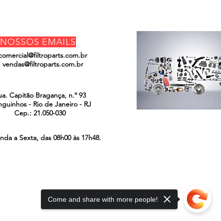
NOSSOS EMAILS
comercial@filtroparts.com.br
vendas@filtroparts.com.br
ENCONTRE-NOS
ua. Capitão Bragança, n.º 93
guinhos - Rio de Janeiro - RJ
Cep.: 21.050-030
nda a Sexta, das 08h00 às 17h48.
Come and share with more people!