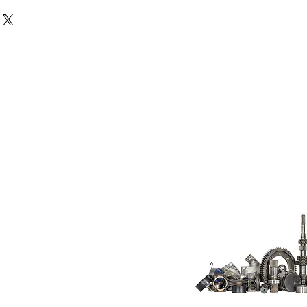
Do Not Sell My
Personal
Information