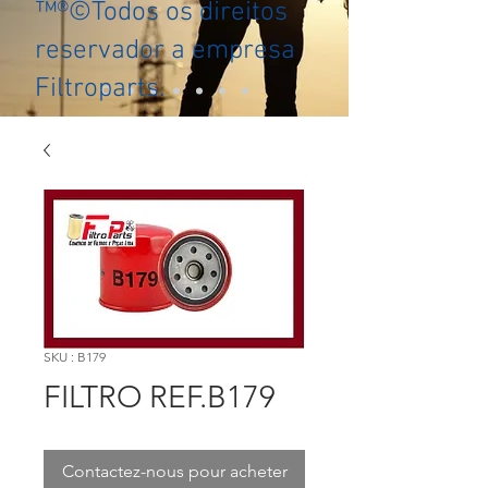
™®©Todos os direitos
reservador a empresa
Filtroparts.
SKU : B179
FILTRO REF.B179
Contactez-nous pour acheter