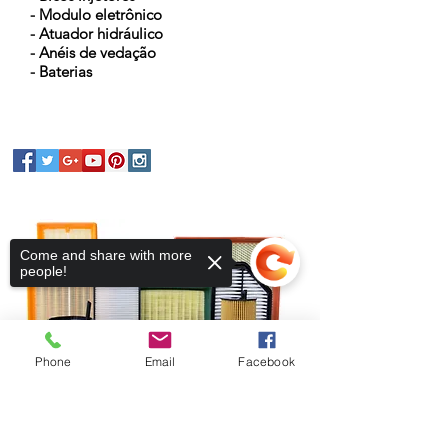
- Modulo eletrônico
- Atuador hidráulico
- Anéis de vedação
- Baterias
Come and share with more
people!
Phone
Email
Facebook
Sorry, the checkout page does not
Fique conectado
support sharing
Copied to clipboard