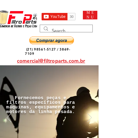
ME
NU
(21) 98561-5127
/
3869-
7109
comercial@filtroparts.com.br
Fornecemos peças e
filtros específicos para
máquinas, equipamentos e
motores da linha pesada.