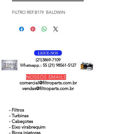
FILTRO REF.B179 BALDWIN
VOLTE SEMPRE
LIGUE-NOS
(21)3869-7109
Whatsapp.:
55 (21) 98561-5127
NOSSOS EMAILS
comercial@filtroparts.com.br
vendas@filtroparts.com.br
NOSSOS PRODUTOS
- Filtros
- Turbinas
- Cabeçotes
- Eixo virabrequim
- Bicos injetores