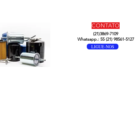
CONTATO
(21)3869-7109
Whatsapp.: 55 (21) 98561-5127
LIGUE-NOS