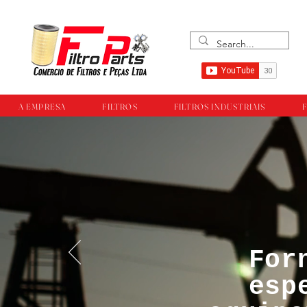
A EMPRESA
FILTROS
FILTROS INDUSTRIAIS
F
For
™®©Todos os direi
esp
empresa Filtropar