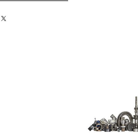
Do Not Sell My
Personal
Information