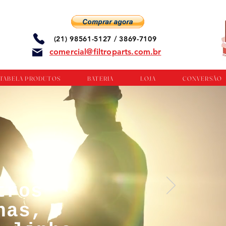
(21) 98561-5127 / 3869-7109
comercial@filtroparts.com.br
TABELA PRODUTOS
BATERIA
LOJA
CONVERSÃO
tros
nas,