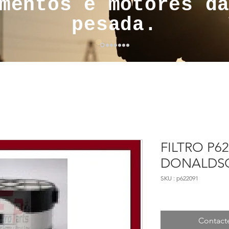
mentos e motores d
pesada.
FILTRO P6
DONALDS
SKU : p622091
Contact