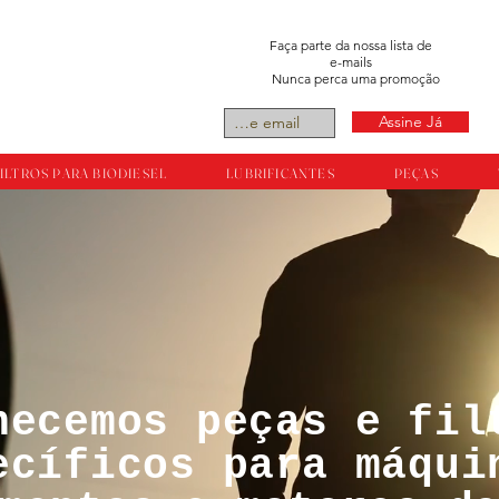
Faça parte da nossa lista de
e-mails
Nunca perca uma promoção
Assine Já
ILTROS PARA BIODIESEL
LUBRIFICANTES
PEÇAS
necemos peças e fil
tos reservador a
ecíficos para máqui
ts.