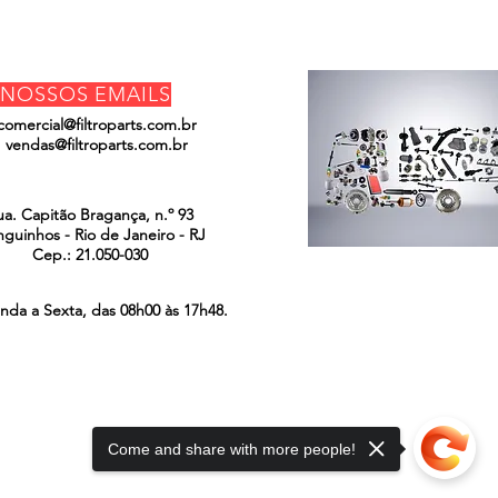
NOSSOS EMAILS
comercial@filtroparts.com.br
vendas@filtroparts.com.br
ENCONTRE-NOS
ua. Capitão Bragança, n.º 93
guinhos - Rio de Janeiro - RJ
Cep.: 21.050-030
nda a Sexta, das 08h00 às 17h48.
Come and share with more people!