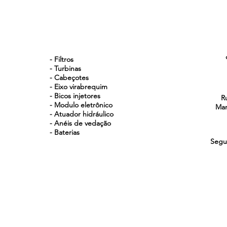
NOSSOS PRODUTOS
- Filtros
- Turbinas
- Cabeçotes
- Eixo virabrequim
- Bicos injetores
R
- Modulo eletrônico
Man
- Atuador hidráulico
- Anéis de vedação
- Baterias
Segu