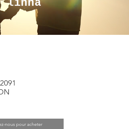
a linha
22091
ON
ez-nous pour acheter