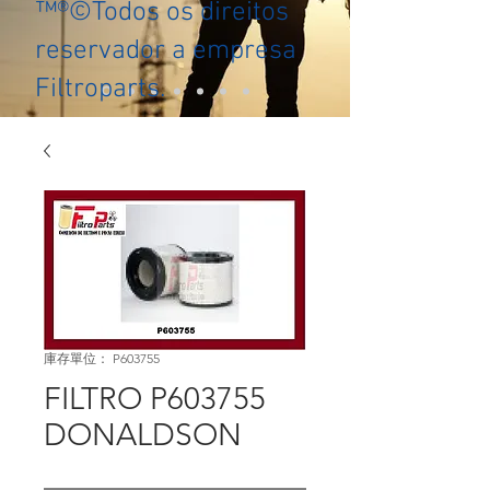
™®©Todos os direitos
reservador a empresa
Filtroparts.
庫存單位： P603755
FILTRO P603755
DONALDSON