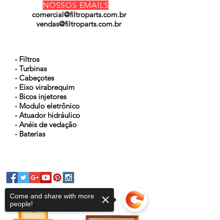
NOSSOS EMAILS
comercial@filtroparts.com.br
vendas@filtroparts.com.br
NOSSOS PRODUTOS
- Filtros
- Turbinas
- Cabeçotes
- Eixo virabrequim
- Bicos injetores
- Modulo eletrônico
- Atuador hidráulico
- Anéis de vedação
- Baterias
Come and share with more
people!