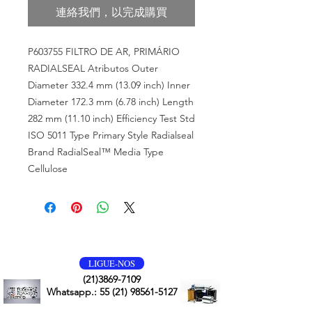
連絡我們，以完成購買
P603755 FILTRO DE AR, PRIMÁRIO
RADIALSEAL Atributos Outer
Diameter 332.4 mm (13.09 inch) Inner
Diameter 172.3 mm (6.78 inch) Length
282 mm (11.10 inch) Efficiency Test Std
ISO 5011 Type Primary Style Radialseal
Brand RadialSeal™ Media Type
Cellulose
VOLTE SEMPRE
LIGUE-NOS
(21)3869-7109
Whatsapp.:
55 (21) 98561-5127