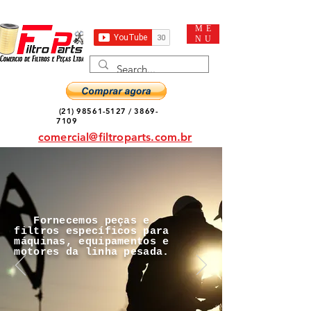
ME
NU
(21) 98561-5127
/
3869-
7109
comercial@filtroparts.com.br
Fornecemos peças e
filtros específicos para
máquinas, equipamentos e
motores da linha pesada.