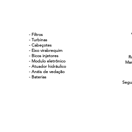
NOSSOS PRODUTOS
- Filtros
- Turbinas
- Cabeçotes
- Eixo virabrequim
- Bicos injetores
R
- Modulo eletrônico
Man
- Atuador hidráulico
- Anéis de vedação
- Baterias
Segu