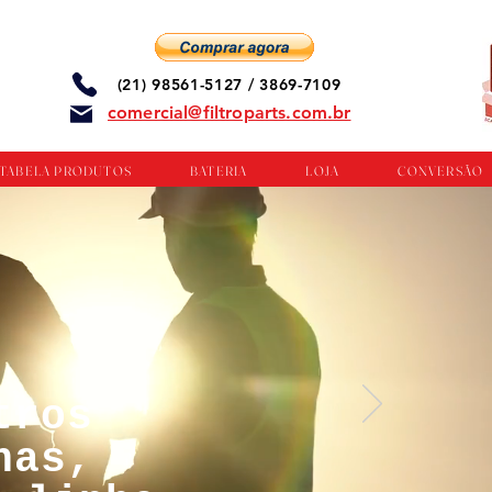
(21) 98561-5127 / 3869-7109
comercial@filtroparts.com.br
TABELA PRODUTOS
BATERIA
LOJA
CONVERSÃO
tros
nas,