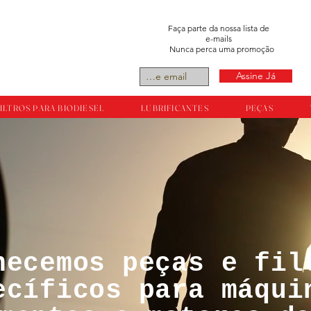
Faça parte da nossa lista de
e-mails
Nunca perca uma promoção
Assine Já
ILTROS PARA BIODIESEL
LUBRIFICANTES
PEÇAS
necemos peças e fil
tos reservador a
ecíficos para máqui
ts.