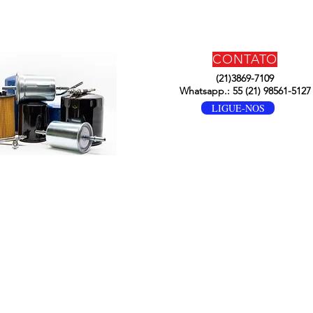
CONTATO
(21)3869-7109
Whatsapp.: 55 (21) 98561-5127
LIGUE-NOS