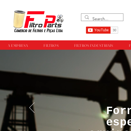
A EMPRESA
FILTROS
FILTROS INDUSTRIAIS
F
For
™®©Todos os direi
esp
empresa Filtropar