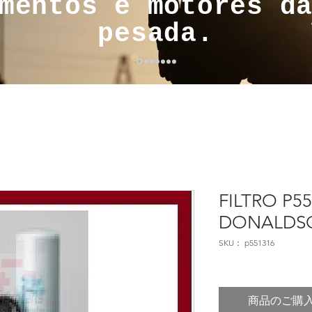
mentos e motores d
pesada.
FILTRO P5
DONALDS
SKU： p551316
商品のご購