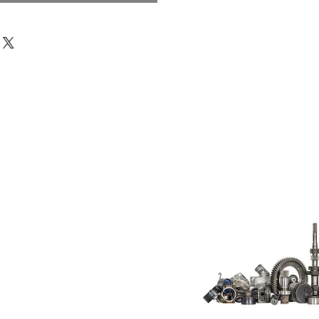
Do Not Sell My
Personal
Information