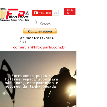
ME
NU
(21) 98561-5127
/
3869-
7109
comercial@filtroparts.com.br
Fornecemos peças e
filtros específicos para
máquinas, equipamentos e
motores da linha pesada.