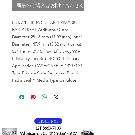
商品のご購入はお問い合わせください
P537778 FILTRO DE AR, PRIMÁRIO
RADIALSEAL Atributos Outer
Diameter 281.6 mm (11.09 inch) Inner
Diameter 147.9 mm (5.82 inch) Length
537.1 mm (21.15 inch) Efficiency 99.9
Efficiency Test Std ISO 5011 Primary
Application CASE/CASE IH 132151A1
Type Primary Style Radialseal Brand
RadialSeal™ Media Type Cellulose
VOLTE SEMPRE
LIGUE-NOS
(21)3869-7109
Whatsapp.:
55 (21) 98561-5127