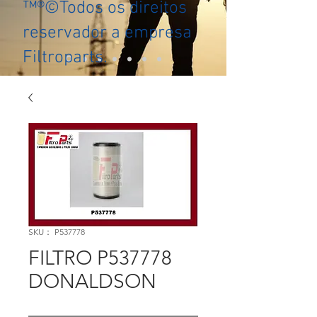
™®©Todos os direitos
reservador a empresa
Filtroparts.
SKU： P537778
FILTRO P537778
DONALDSON