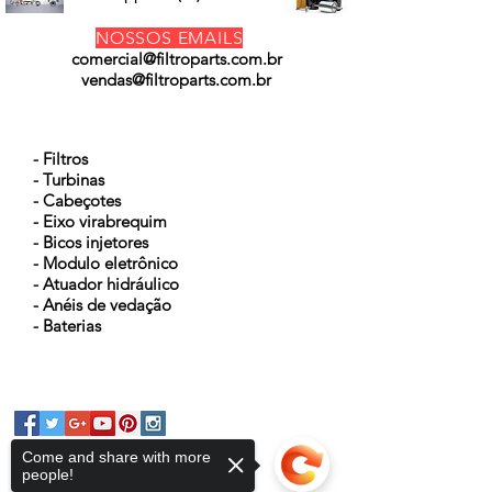
NOSSOS EMAILS
comercial@filtroparts.com.br
vendas@filtroparts.com.br
NOSSOS PRODUTOS
- Filtros
- Turbinas
- Cabeçotes
- Eixo virabrequim
- Bicos injetores
- Modulo eletrônico
- Atuador hidráulico
- Anéis de vedação
- Baterias
Come and share with more
people!