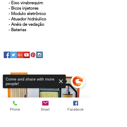
- Eixo virabrequim
- Bicos injetores
- Modulo eletrônico
- Atuador hidráulico
- Anéis de vedação
- Baterias
Come and share with more
people!
Phone
Email
Facebook
Sorry, the checkout page does not