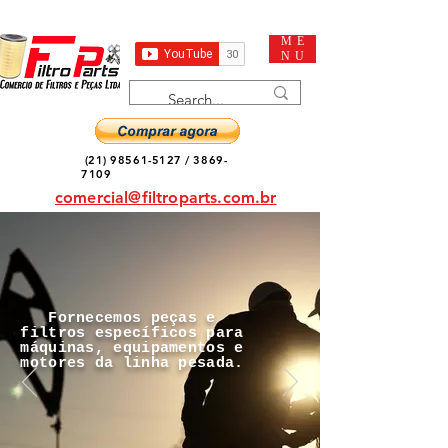
ME
NU
(21) 98561-5127
/
3869-
7109
comercial@filtroparts.com.br
Fornecemos peças e
filtros específicos para
máquinas, equipamentos e
motores da linha pesada.