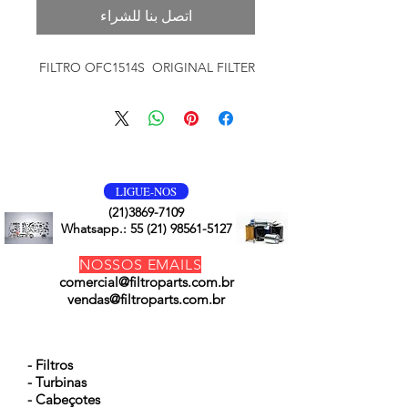
اتصل بنا للشراء
FILTRO OFC1514S ORIGINAL FILTER
VOLTE SEMPRE
LIGUE-NOS
(21)3869-7109
Whatsapp.:
55 (21) 98561-5127
NOSSOS EMAILS
comercial@filtroparts.com.br
vendas@filtroparts.com.br
NOSSOS PRODUTOS
- Filtros
- Turbinas
- Cabeçotes