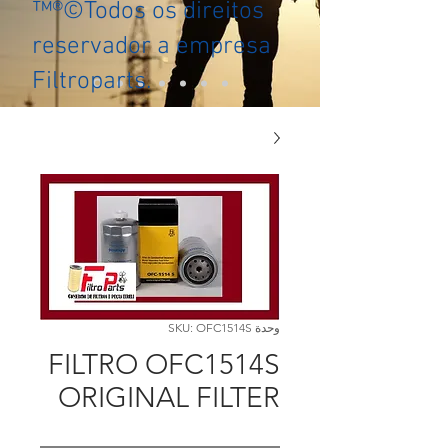
™®©Todos os direitos
reservador a empresa
Filtroparts.
وحدة SKU: OFC1514S
FILTRO OFC1514S
ORIGINAL FILTER