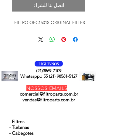
اتصل بنا للشراء
FILTRO OFC1501S ORIGINAL FILTER
VOLTE SEMPRE
LIGUE-NOS
(21)3869-7109
Whatsapp.:
55 (21) 98561-5127
NOSSOS EMAILS
comercial@filtroparts.com.br
vendas@filtroparts.com.br
NOSSOS PRODUTOS
- Filtros
- Turbinas
- Cabeçotes