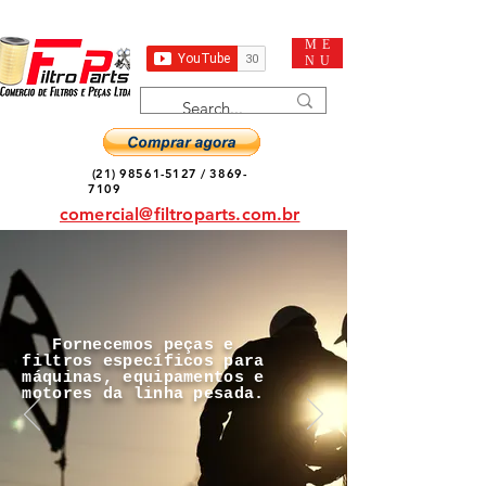
ME
NU
(21) 98561-5127
/
3869-
7109
comercial@filtroparts.com.br
Fornecemos peças e
filtros específicos para
máquinas, equipamentos e
motores da linha pesada.