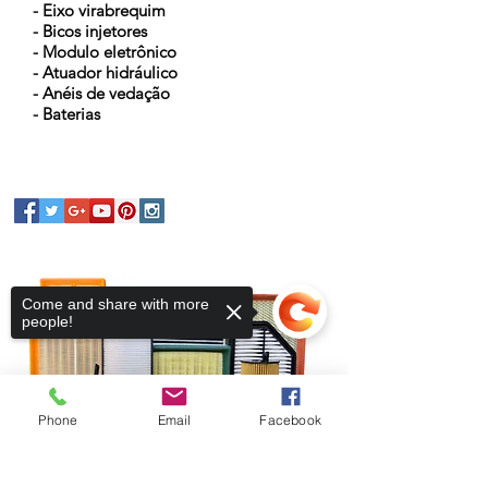
- Eixo virabrequim
- Bicos injetores
- Modulo eletrônico
- Atuador hidráulico
- Anéis de vedação
- Baterias
Come and share with more
people!
Phone
Email
Facebook
Sorry, the checkout page does not