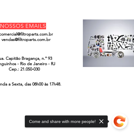
NOSSOS EMAILS
comercial@filtroparts.com.br
vendas@filtroparts.com.br
ENCONTRE-NOS
ua. Capitão Bragança, n.º 93
guinhos - Rio de Janeiro - RJ
Cep.: 21.050-030
nda a Sexta, das 08h00 às 17h48.
Come and share with more people!