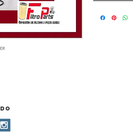
TER
ado