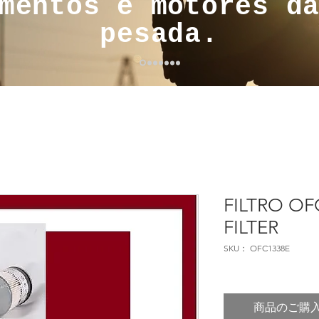
mentos e motores d
pesada.
FILTRO OF
FILTER
SKU： OFC1338E
商品のご購