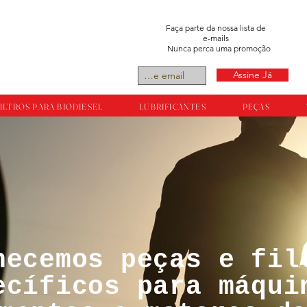
Faça parte da nossa lista de
e-mails
Nunca perca uma promoção
Assine Já
ILTROS PARA BIODIESEL
LUBRIFICANTES
PEÇAS
necemos peças e fil
tos reservador a
ecíficos para máqui
ts.