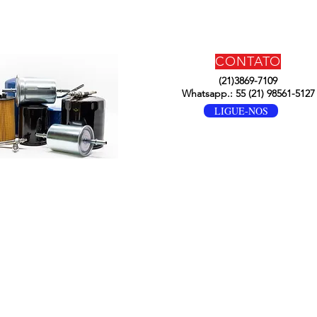
CONTATO
(21)3869-7109
Whatsapp.: 55 (21) 98561-5127
LIGUE-NOS