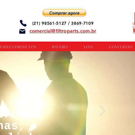
(21) 98561-5127 / 3869-7109
comercial@filtroparts.com.br
TABELA PRODUTOS
BATERIA
LOJA
CONVERSÃO
tros
nas,