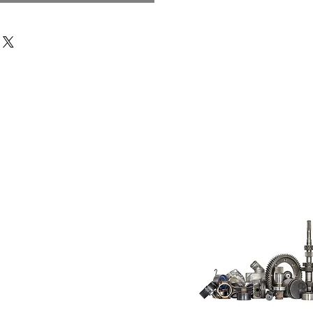
Do Not Sell My
Personal
Information