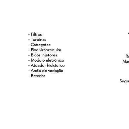
NOSSOS PRODUTOS
- Filtros
- Turbinas
- Cabeçotes
- Eixo virabrequim
- Bicos injetores
R
- Modulo eletrônico
Man
- Atuador hidráulico
- Anéis de vedação
- Baterias
Segu