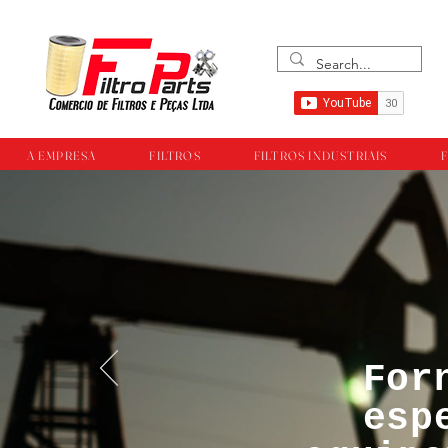
A EMPRESA
FILTROS
FILTROS INDUSTRIAIS
F
For
™®©Todos os direi
esp
empresa Filtropar