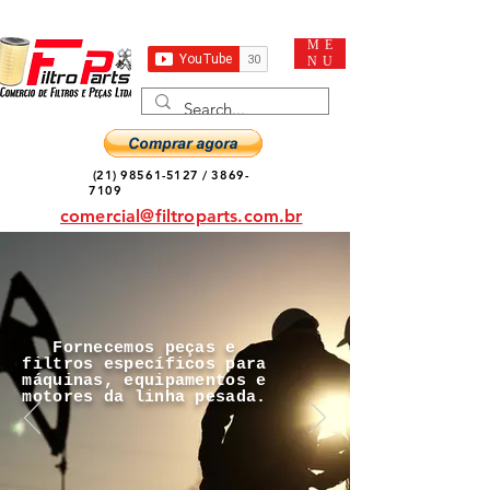
ME
NU
(21) 98561-5127
/
3869-
7109
comercial@filtroparts.com.br
Fornecemos peças e
filtros específicos para
máquinas, equipamentos e
motores da linha pesada.