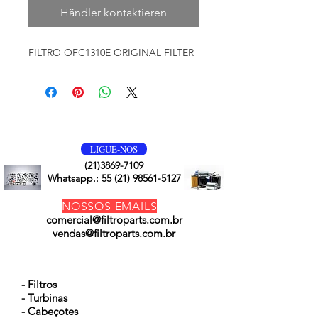
Händler kontaktieren
FILTRO OFC1310E ORIGINAL FILTER
VOLTE SEMPRE
LIGUE-NOS
(21)3869-7109
Whatsapp.:
55 (21) 98561-5127
NOSSOS EMAILS
comercial@filtroparts.com.br
vendas@filtroparts.com.br
NOSSOS PRODUTOS
- Filtros
- Turbinas
- Cabeçotes