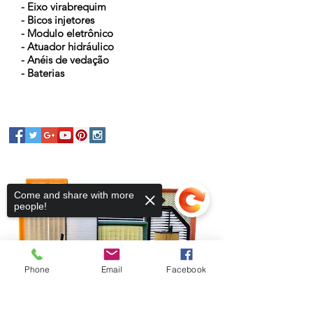
- Eixo virabrequim
- Bicos injetores
- Modulo eletrônico
- Atuador hidráulico
- Anéis de vedação
- Baterias
Come and share with more
people!
Phone
Email
Facebook
Sorry, the checkout page does not