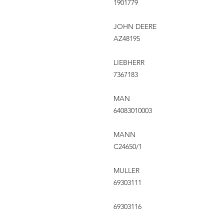
1901779
JOHN DEERE
AZ48195
LIEBHERR
7367183
MAN
64083010003
MANN
C24650/1
MULLER
69303111
69303116