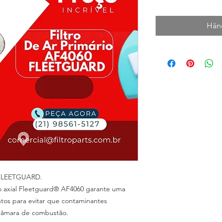
Händ
 FLEETGUARD.
ão axial Fleetguard® AF4060 garante uma
tos para evitar que contaminantes
câmara de combustão.