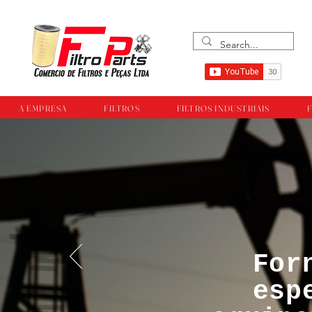
A EMPRESA
FILTROS
FILTROS INDUSTRIAIS
F
For
™®©Todos os direi
esp
empresa Filtropar