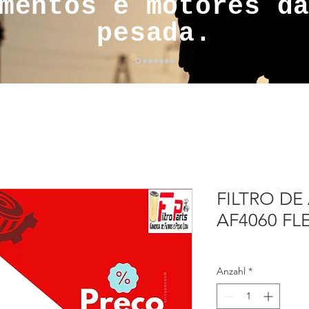
mentos e motores d
pesada.
FILTRO DE
AF4060 F
Anzahl
*