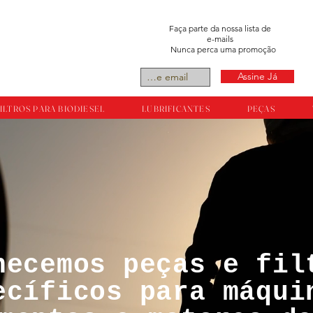
Faça parte da nossa lista de
e-mails
Nunca perca uma promoção
Assine Já
ILTROS PARA BIODIESEL
LUBRIFICANTES
PEÇAS
necemos peças e fil
tos reservador a
ecíficos para máqui
ts.