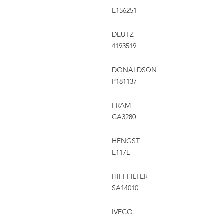
E156251
DEUTZ
4193519
DONALDSON
P181137
FRAM
CA3280
HENGST
E117L
HIFI FILTER
SA14010
IVECO