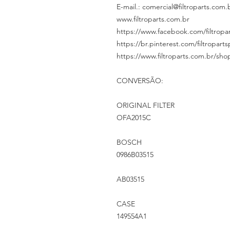
E-mail.: comercial@filtroparts.com.
www.filtroparts.com.br
https://www.facebook.com/filtropar
https://br.pinterest.com/filtropart
https://www.filtroparts.com.br/sho
CONVERSÃO:
ORIGINAL FILTER
OFA2015C
BOSCH
0986B03515
AB03515
CASE
149554A1