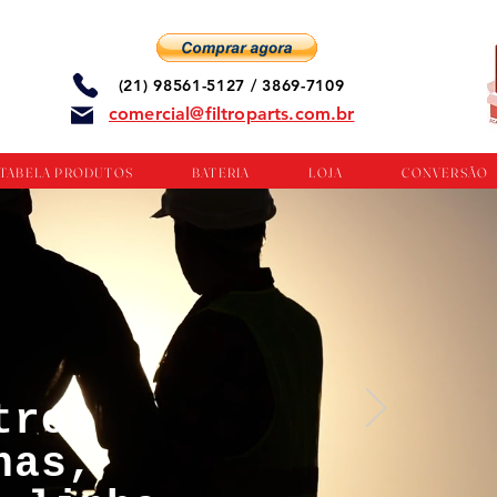
(21) 98561-5127 / 3869-7109
comercial@filtroparts.com.br
TABELA PRODUTOS
BATERIA
LOJA
CONVERSÃO
tros
nas,