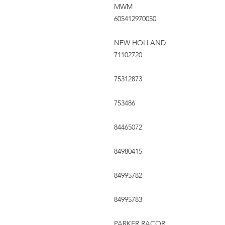
MWM
605412970050
NEW HOLLAND
71102720
75312873
753486
84465072
84980415
84995782
84995783
PARKER RACOR