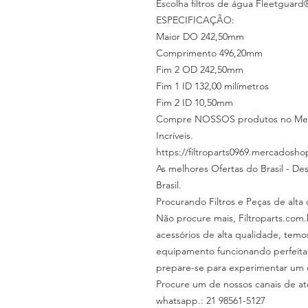
Escolha filtros de água Fleetguard
ESPECIFICAÇÃO:
Maior DO 242,50mm
Comprimento 496,20mm
Fim 2 OD 242,50mm
Fim 1 ID 132,00 milímetros
Fim 2 ID 10,50mm
Compre NOSSOS produtos no Merca
Incríveis.
https://filtroparts0969.mercadosho
As melhores Ofertas do Brasil - De
Brasil.
Procurando Filtros e Peças de alta
Não procure mais, Filtroparts.com.
acessórios de alta qualidade, tem
equipamento funcionando perfeita
prepare-se para experimentar um 
Procure um de nossos canais de at
whatsapp.: 21 98561-5127