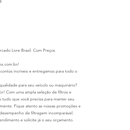
®
do Livre Brasil. Com Preços
ps.com.br/
scontos incríveis e entregamos para todo o
 qualidade para seu veículo ou maquinário?
br! Com uma ampla seleção de filtros e
os tudo que você precisa para manter seu
mente. Fique atento as nossas promoções e
desempenho de filtragem incomparável.
endimento e solicite já o seu orçamento.