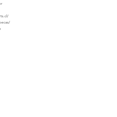
br
ts.cl/
specas/
p