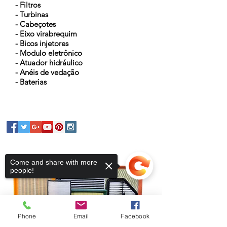
- Filtros
- Turbinas
- Cabeçotes
- Eixo virabrequim
- Bicos injetores
- Modulo eletrônico
- Atuador hidráulico
- Anéis de vedação
- Baterias
Come and share with more
people!
Phone
Email
Facebook