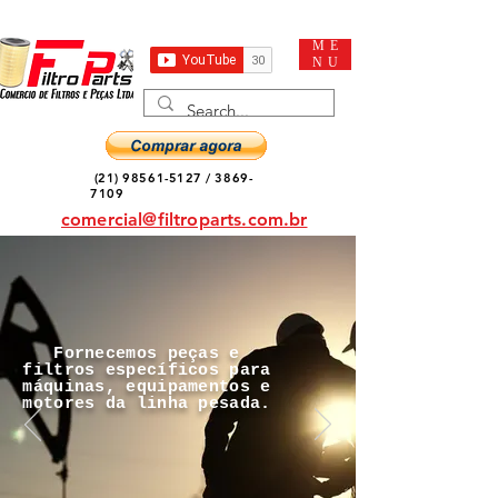
ME
NU
(21) 98561-5127
/
3869-
7109
comercial@filtroparts.com.br
Fornecemos peças e
filtros específicos para
máquinas, equipamentos e
motores da linha pesada.