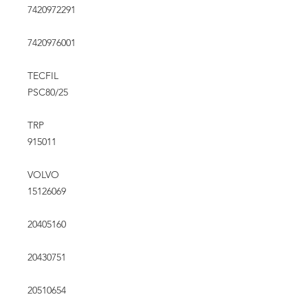
7420972291
7420976001
TECFIL
PSC80/25
TRP
915011
VOLVO
15126069
20405160
20430751
20510654