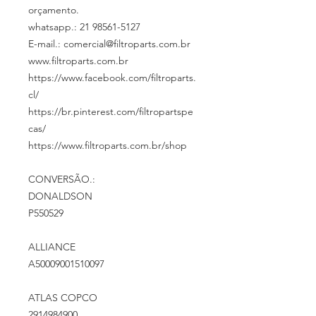
orçamento.
whatsapp.: 21 98561-5127
E-mail.: comercial@filtroparts.com.br
www.filtroparts.com.br
https://www.facebook.com/filtroparts.
cl/
https://br.pinterest.com/filtropartspe
cas/
https://www.filtroparts.com.br/shop
CONVERSÃO.:
DONALDSON
P550529
ALLIANCE
A50009001510097
ATLAS COPCO
2914984900