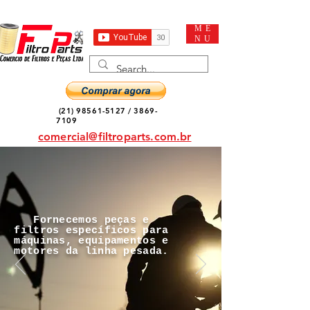
ME
NU
(21) 98561-5127
/
3869-
7109
comercial@filtroparts.com.br
Fornecemos peças e
filtros específicos para
máquinas, equipamentos e
motores da linha pesada.