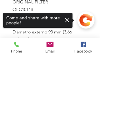
ORIGINAL FILTER
OFC1014B
Come and share with more
people!
ESPECIFICAÇÃO.:
Diâmetro externo 93 mm (3,66
polegadas)
Tamanho da rosca M24 x 1,5
Phone
Email
Facebook
Comprimento 144 mm (5,67
polegadas)
Sorry, the checkout page does not
DE da junta 71 mm (2,80 polegadas)
support sharing
Copied to clipboard
ID da junta 62 mm (2,44 polegadas)
Eficiência 99% 5 mícrons
Teste de eficiência padrão Norma ISO
TR13353
Estilo Spin-On
Outras informações.
Código UPC 742330126523