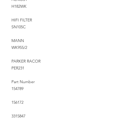
H182WK
HIFI FILTER
SN105C
MANN
WK955/2
PARKER RACOR
PER231
Part Number
154789
156172
3315847