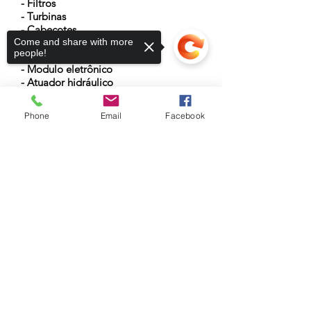
- Filtros
- Turbinas
- Cabeçotes
Come and share with more
- Eixo virabrequim
people!
- Bicos injetores
- Modulo eletrônico
- Atuador hidráulico
- Anéis de vedação
- Baterias
Phone
Email
Facebook
Sorry, the checkout page does not
support sharing
Copied to clipboard