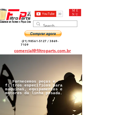
ME
NU
(21) 98561-5127
/
3869-
7109
comercial@filtroparts.com.br
Fornecemos peças e
filtros específicos para
máquinas, equipamentos e
motores da linha pesada.