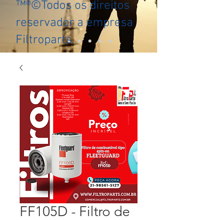
™®©Todos os direitos
reservador a empresa
Filtroparts.
FF105D - Filtro de