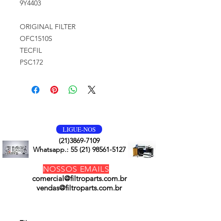
9Y4403
ORIGINAL FILTER
OFC1510S
TECFIL
PSC172
VOLTE SEMPRE
LIGUE-NOS
(21)3869-7109
Whatsapp.:
55 (21) 98561-5127
NOSSOS EMAILS
comercial@filtroparts.com.br
vendas@filtroparts.com.br
NOSSOS PRODUTOS