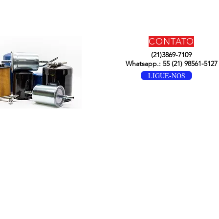
CONTATO
(21)3869-7109
Whatsapp.: 55 (21) 98561-5127
LIGUE-NOS