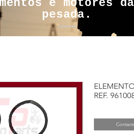
mentos e motores d
pesada.
ELEMENTO
REF. 9610
Contact