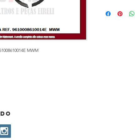
61008610014E MWM
ado