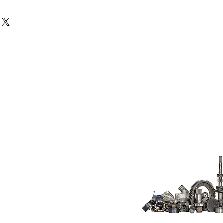
Do Not Sell My
Personal
Information