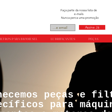
Faça parte da nossa lista de
e-mails
Nunca perca uma promoção
Assine Já
ILTROS PARA BIODIESEL
LUBRIFICANTES
PEÇAS
necemos peças e fil
tos reservador a
ecíficos para máqui
ts.