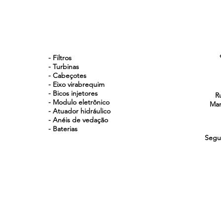
NOSSOS PRODUTOS
- Filtros
- Turbinas
- Cabeçotes
- Eixo virabrequim
- Bicos injetores
R
- Modulo eletrônico
Man
- Atuador hidráulico
- Anéis de vedação
- Baterias
Segu