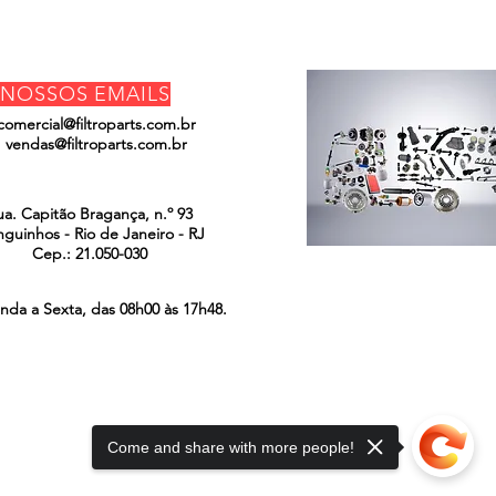
NOSSOS EMAILS
comercial@filtroparts.com.br
vendas@filtroparts.com.br
ENCONTRE-NOS
ua. Capitão Bragança, n.º 93
guinhos - Rio de Janeiro - RJ
Cep.: 21.050-030
nda a Sexta, das 08h00 às 17h48.
Come and share with more people!