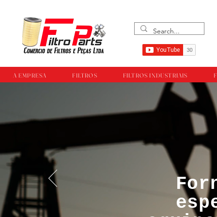
A EMPRESA
FILTROS
FILTROS INDUSTRIAIS
F
For
™®©Todos os direi
esp
empresa Filtropar