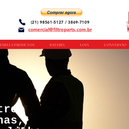
(21) 98561-5127 / 3869-7109
comercial@filtroparts.com.br
TABELA PRODUTOS
BATERIA
LOJA
CONVERSÃO
tros
nas,