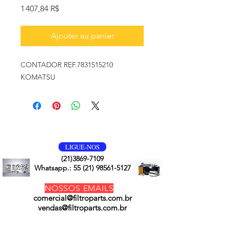
Prix
1 407,84 R$
Ajouter au panier
CONTADOR REF.7831515210
KOMATSU
VOLTE SEMPRE
LIGUE-NOS
(21)3869-7109
Whatsapp.:
55 (21) 98561-5127
NOSSOS EMAILS
comercial@filtroparts.com.br
vendas@filtroparts.com.br
NOSSOS PRODUTOS