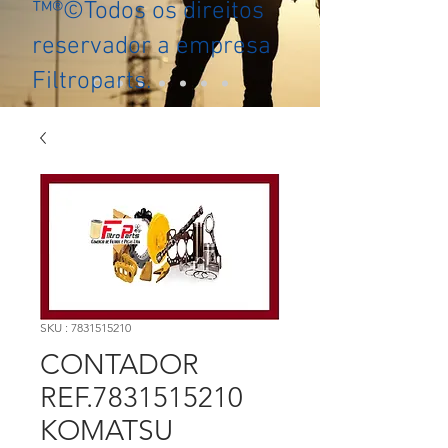
™®©Todos os direitos
reservador a empresa
Filtroparts.
SKU : 7831515210
CONTADOR
REF.7831515210
KOMATSU