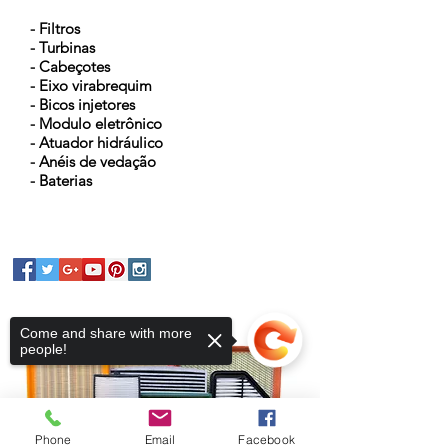
- Filtros
- Turbinas
- Cabeçotes
- Eixo virabrequim
- Bicos injetores
- Modulo eletrônico
- Atuador hidráulico
- Anéis de vedação
- Baterias
Come and share with more
people!
Phone
Email
Facebook