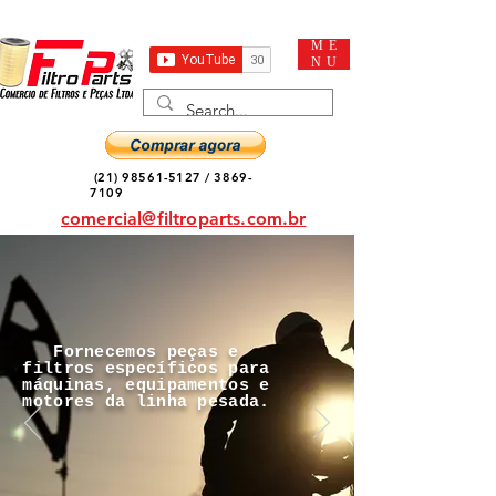
ME
NU
(21) 98561-5127
/
3869-
7109
comercial@filtroparts.com.br
Fornecemos peças e
filtros específicos para
máquinas, equipamentos e
motores da linha pesada.