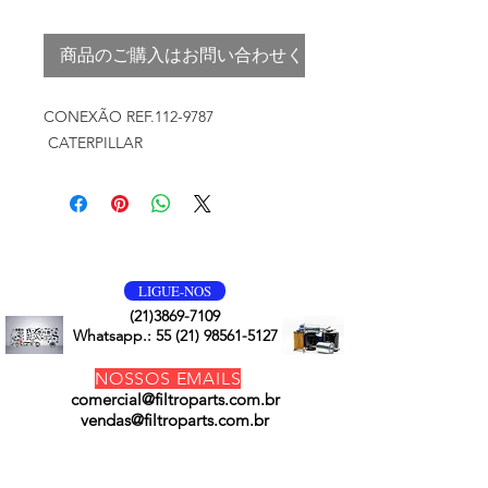
商品のご購入はお問い合わせください
CONEXÃO REF.112-9787
CATERPILLAR
VOLTE SEMPRE
LIGUE-NOS
(21)3869-7109
Whatsapp.:
55 (21) 98561-5127
NOSSOS EMAILS
comercial@filtroparts.com.br
vendas@filtroparts.com.br
NOSSOS PRODUTOS