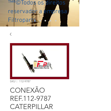
™®©Todos os direitos
reservador a empresa
Filtroparts.
SKU： 112-9787
CONEXÃO
REF.112-9787
CATERPILLAR