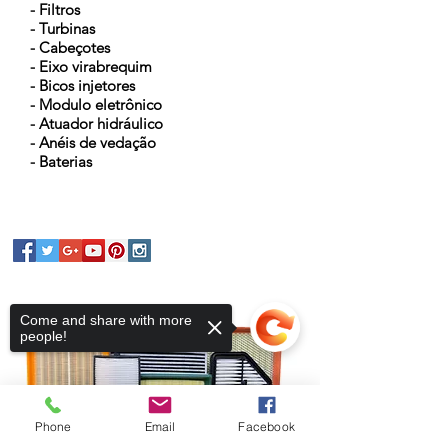
- Filtros
- Turbinas
- Cabeçotes
- Eixo virabrequim
- Bicos injetores
- Modulo eletrônico
- Atuador hidráulico
- Anéis de vedação
- Baterias
Come and share with more
people!
Phone
Email
Facebook