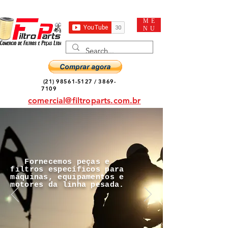
ME
NU
(21) 98561-5127
/
3869-
7109
comercial@filtroparts.com.br
Fornecemos peças e
filtros específicos para
máquinas, equipamentos e
motores da linha pesada.