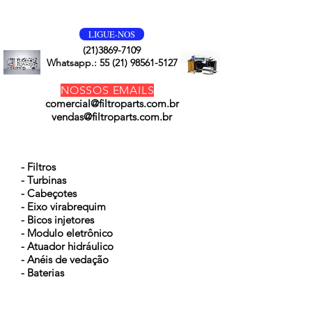
VOLTE SEMPRE
LIGUE-NOS
(21)3869-7109
Whatsapp.:
55 (21) 98561-5127
NOSSOS EMAILS
comercial@filtroparts.com.br
vendas@filtroparts.com.br
NOSSOS PRODUTOS
- Filtros
- Turbinas
- Cabeçotes
- Eixo virabrequim
- Bicos injetores
- Modulo eletrônico
- Atuador hidráulico
- Anéis de vedação
- Baterias