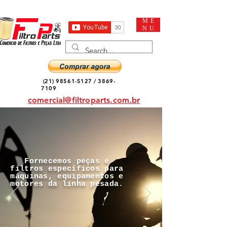
ME
NU
(21) 98561-5127
/
3869-
7109
comercial@filtroparts.com.br
Fornecemos peças e
filtros específicos para
máquinas, equipamentos e
motores da linha pesada.