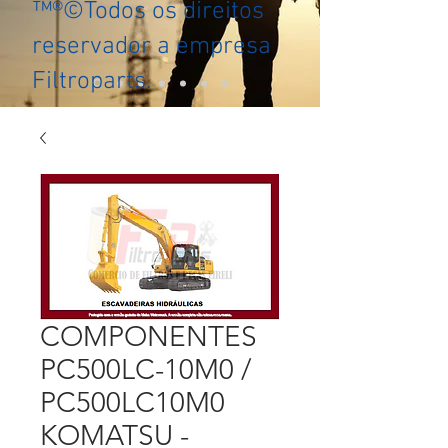
™®©Todos os direitos
reservador a empresa
Filtroparts.
COMPONENTES
PC500LC-10M0 /
PC500LC10M0
KOMATSU -