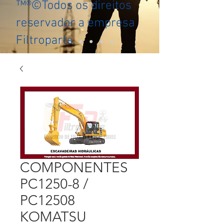
™®©Todos os direitos
reservador a empresa
Filtroparts.
COMPONENTES
PC1250-8 /
PC12508
KOMATSU