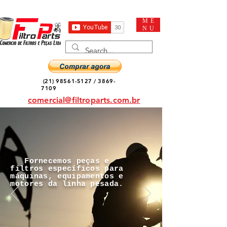
ME
NU
(21) 98561-5127
/
3869-
7109
comercial@filtroparts.com.br
Fornecemos peças e
filtros específicos para
máquinas, equipamentos e
motores da linha pesada.