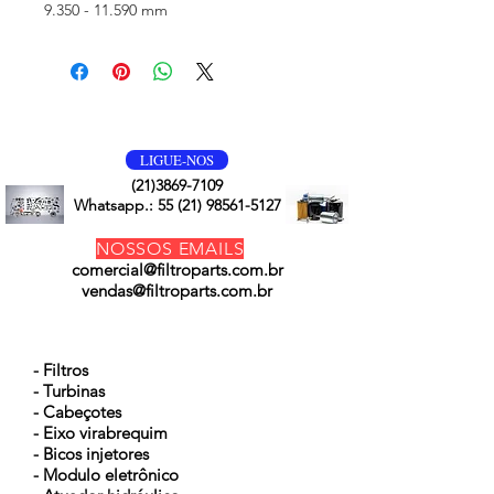
9.350 - 11.590 mm
VOLTE SEMPRE
LIGUE-NOS
(21)3869-7109
Whatsapp.:
55 (21) 98561-5127
NOSSOS EMAILS
comercial@filtroparts.com.br
vendas@filtroparts.com.br
NOSSOS PRODUTOS
- Filtros
- Turbinas
- Cabeçotes
- Eixo virabrequim
- Bicos injetores
- Modulo eletrônico