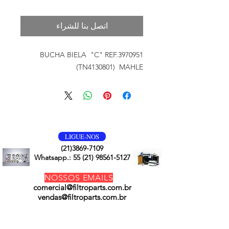
اتصل بنا للشراء
BUCHA BIELA "C" REF.3970951
(TN4130801) MAHLE
VOLTE SEMPRE
LIGUE-NOS
(21)3869-7109
Whatsapp.:
55 (21) 98561-5127
NOSSOS EMAILS
comercial@filtroparts.com.br
vendas@filtroparts.com.br
NOSSOS PRODUTOS