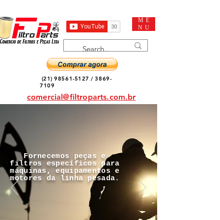
ME
NU
(21) 98561-5127
/
3869-
7109
comercial@filtroparts.com.br
Fornecemos peças e
filtros específicos para
máquinas, equipamentos e
motores da linha pesada.