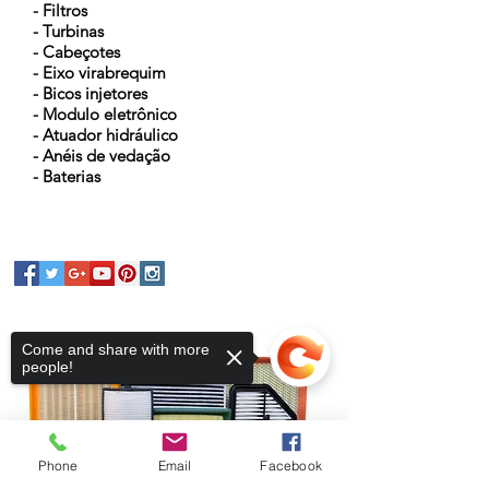
- Filtros
- Turbinas
- Cabeçotes
- Eixo virabrequim
- Bicos injetores
- Modulo eletrônico
- Atuador hidráulico
- Anéis de vedação
- Baterias
Come and share with more
people!
Phone
Email
Facebook