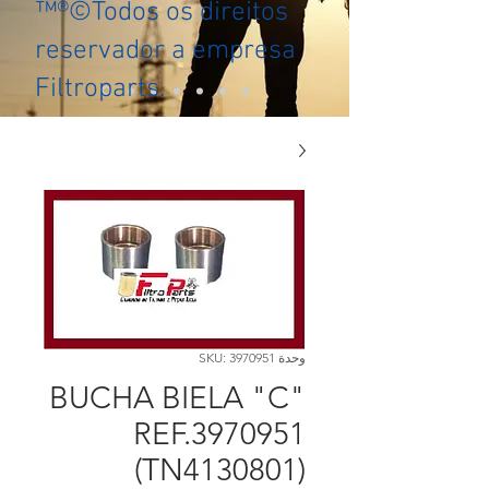
™®©Todos os direitos
reservador a empresa
Filtroparts.
وحدة SKU: 3970951
BUCHA BIELA "C"
REF.3970951
(TN4130801)