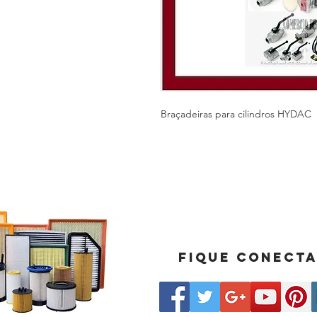
Braçadeiras para cilindros HYDAC
Fique conect