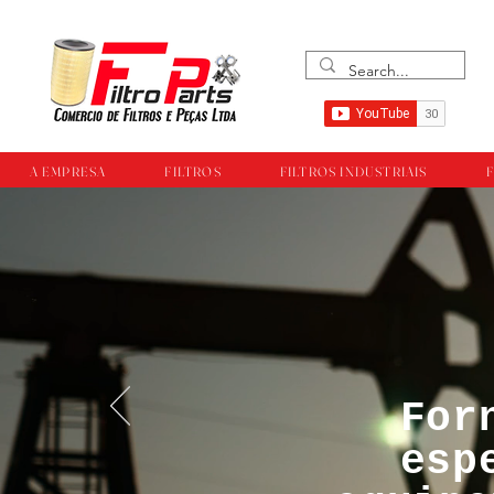
A EMPRESA
FILTROS
FILTROS INDUSTRIAIS
F
For
™®©Todos os direi
esp
empresa Filtropar