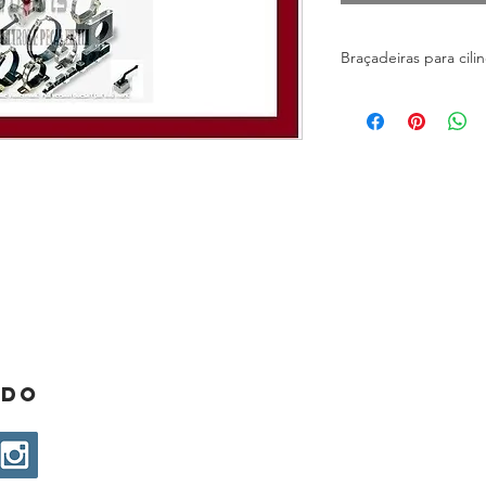
Braçadeiras para cil
Principais aplicações:
Engenharia de sistem
Gás e lubrificação
Tecnologia química e
Fabricação de maqui
Construção de tubul
Tecnologia veicular e 
Máquinas agrícolas, d
Setor off-shore e mar
Máquinas – ferramen
ado