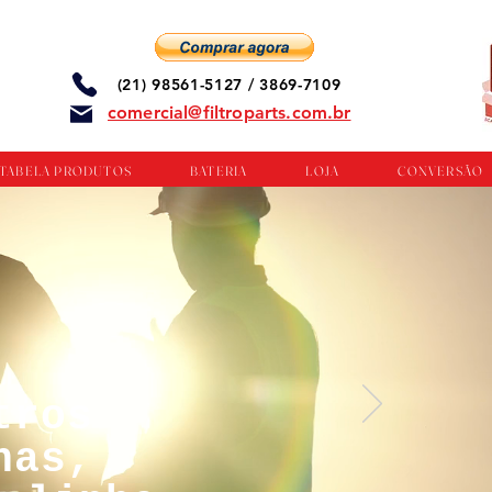
(21) 98561-5127 / 3869-7109
comercial@filtroparts.com.br
TABELA PRODUTOS
BATERIA
LOJA
CONVERSÃO
tros
nas,