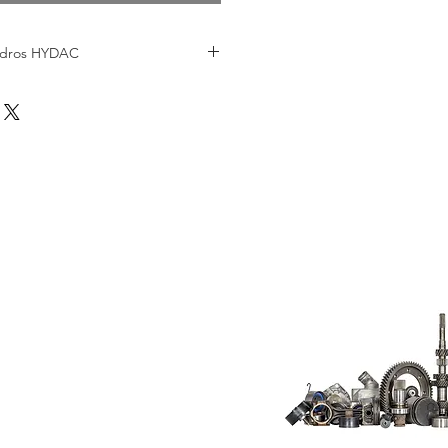
indros HYDAC
a em hidráulica
 petroquímica
nário em geral
ação
ferroviária
e construção e florestal
ítimo
tas
Do Not Sell My
Personal
Information