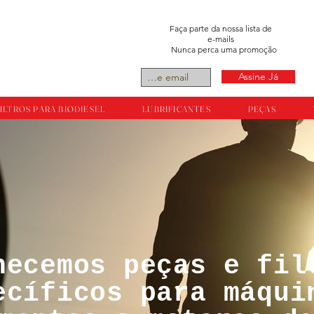
Faça parte da nossa lista de
e-mails
Nunca perca uma promoção
Assine Já
ILTROS PARA BIODIESEL
LUBRIFICANTES
PEÇAS
necemos peças e fil
tos reservador a
ecíficos para máqui
ts.