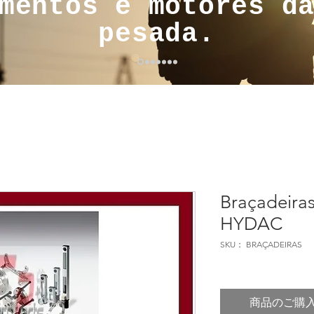
mentos e motores d
pesada.
Braçadeiras
HYDAC
SKU： BRAÇADEIRAS
商品のご購