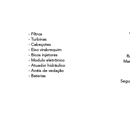
NOSSOS PRODUTOS
- Filtros
- Turbinas
- Cabeçotes
- Eixo virabrequim
- Bicos injetores
R
- Modulo eletrônico
Man
- Atuador hidráulico
- Anéis de vedação
- Baterias
Segu