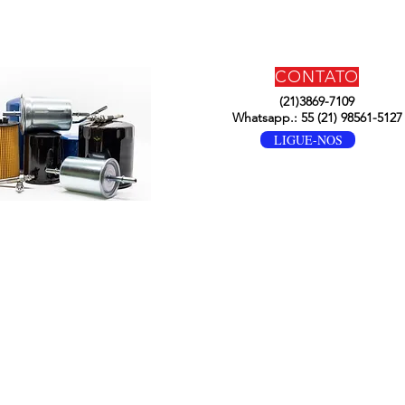
CONTATO
(21)3869-7109
Whatsapp.: 55 (21) 98561-5127
LIGUE-NOS