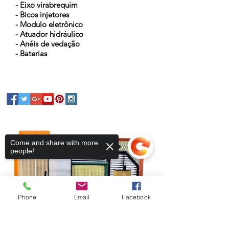
- Eixo virabrequim
- Bicos injetores
- Modulo eletrônico
- Atuador hidráulico
- Anéis de vedação
- Baterias
Come and share with more
people!
Phone
Email
Facebook
Sorry, the checkout page does not