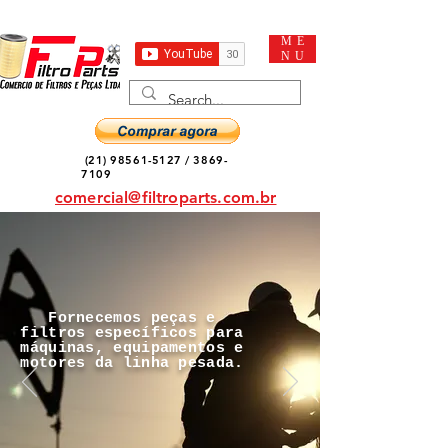
ME
NU
(21) 98561-5127
/
3869-
7109
comercial@filtroparts.com.br
Fornecemos peças e
filtros específicos para
máquinas, equipamentos e
motores da linha pesada.