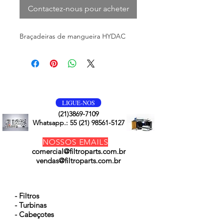
Contactez-nous pour acheter
Braçadeiras de mangueira HYDAC
VOLTE SEMPRE
LIGUE-NOS
(21)3869-7109
Whatsapp.:
55 (21) 98561-5127
NOSSOS EMAILS
comercial@filtroparts.com.br
vendas@filtroparts.com.br
NOSSOS PRODUTOS
- Filtros
- Turbinas
- Cabeçotes