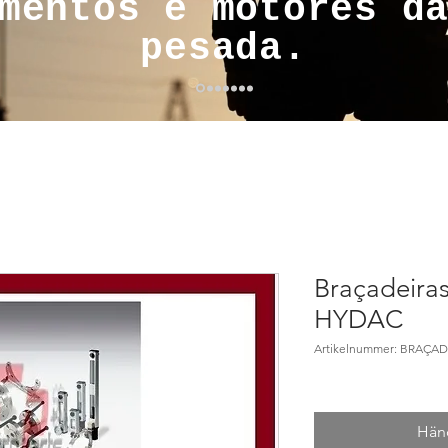
mentos e motores d
pesada.
Braçadeira
HYDAC
Artikelnummer: BRAÇA
Händ