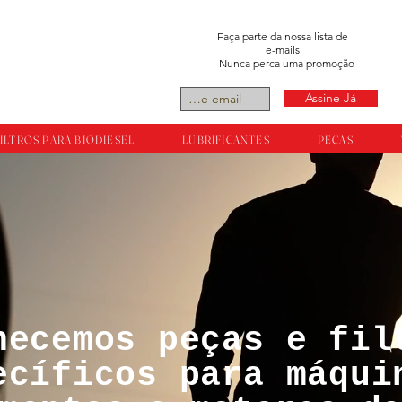
Faça parte da nossa lista de
e-mails
Nunca perca uma promoção
Assine Já
ILTROS PARA BIODIESEL
LUBRIFICANTES
PEÇAS
necemos peças e fil
tos reservador a
ecíficos para máqui
ts.