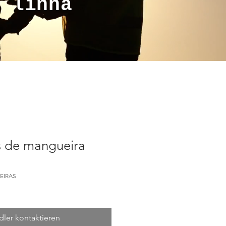
a linha
s de mangueira
DEIRAS
ler kontaktieren