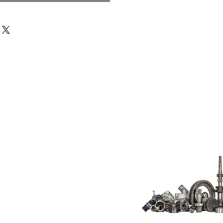
Do Not Sell My
Personal
Information