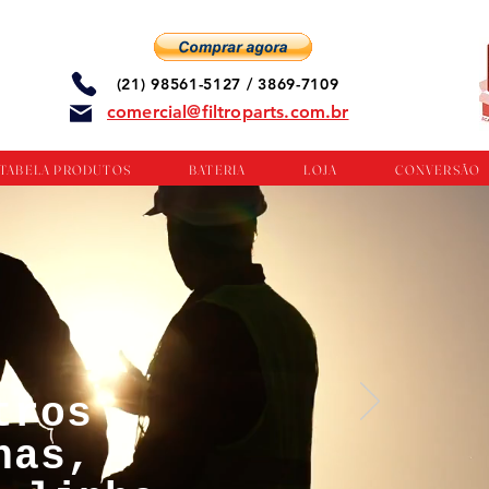
(21) 98561-5127 / 3869-7109
comercial@filtroparts.com.br
TABELA PRODUTOS
BATERIA
LOJA
CONVERSÃO
tros
nas,