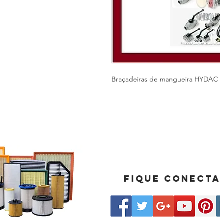
Braçadeiras de mangueira HYDAC
Fique conect