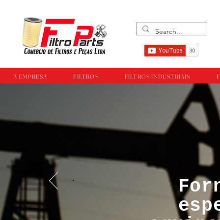
A EMPRESA
FILTROS
FILTROS INDUSTRIAIS
F
For
™®©Todos os direi
esp
empresa Filtropar