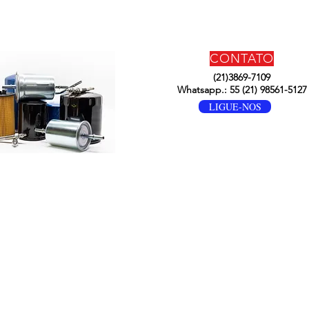
CONTATO
(21)3869-7109
Whatsapp.: 55 (21) 98561-5127
LIGUE-NOS