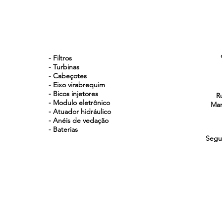
NOSSOS PRODUTOS
- Filtros
- Turbinas
- Cabeçotes
- Eixo virabrequim
- Bicos injetores
R
- Modulo eletrônico
Man
- Atuador hidráulico
- Anéis de vedação
- Baterias
Segu