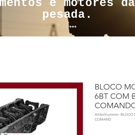
mentos e motores d
pesada.
BLOCO M
6BT COM 
COMANDO
Artikelnummer: BLOC
COMAND