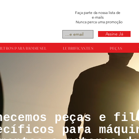
Faça parte da nossa lista de
e-mails
Nunca perca uma promoção
Assine Já
ILTROS PARA BIODIESEL
LUBRIFICANTES
PEÇAS
necemos peças e fil
tos reservador a
ecíficos para máqui
ts.