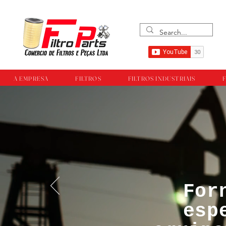
A EMPRESA
FILTROS
FILTROS INDUSTRIAIS
F
For
™®©Todos os direi
esp
empresa Filtropar