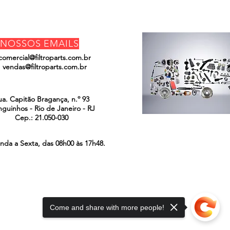
NOSSOS EMAILS
comercial@filtroparts.com.br
vendas@filtroparts.com.br
ENCONTRE-NOS
ua. Capitão Bragança, n.º 93
guinhos - Rio de Janeiro - RJ
Cep.: 21.050-030
nda a Sexta, das 08h00 às 17h48.
Come and share with more people!