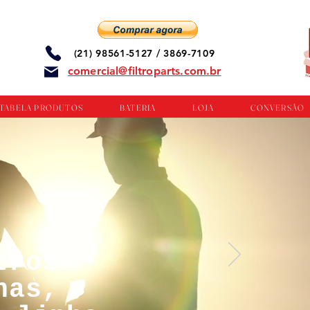
(21) 98561-5127 / 3869-7109
comercial@filtroparts.com.br
TABELA PRODUTOS
BATERIA
LOJA
CONVERSÃO
tros
nas,