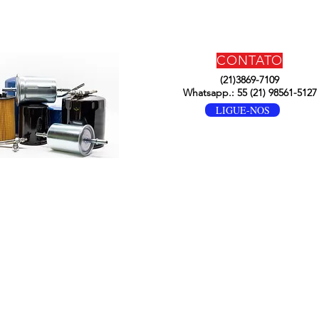
CONTATO
(21)3869-7109
Whatsapp.: 55 (21) 98561-5127
LIGUE-NOS