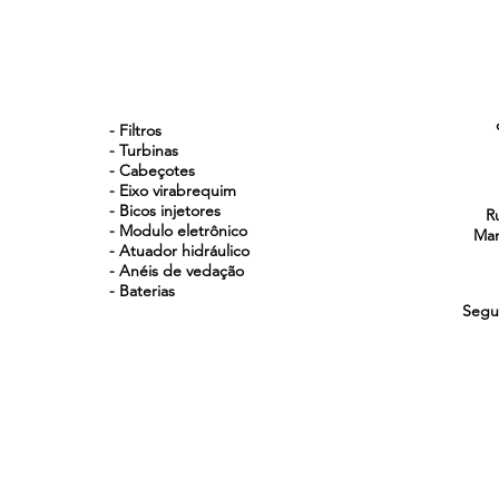
NOSSOS PRODUTOS
- Filtros
- Turbinas
- Cabeçotes
- Eixo virabrequim
- Bicos injetores
R
- Modulo eletrônico
Man
- Atuador hidráulico
- Anéis de vedação
- Baterias
Segu