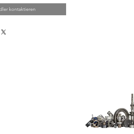
ler kontaktieren
Do Not Sell My
Personal
Information