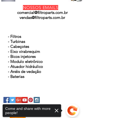
NOSSOS EMAILS
comercial@filtroparts.com.br
vendas@filtroparts.com.br
NOSSOS PRODUTOS
- Filtros
- Turbinas
- Cabeçotes
- Eixo virabrequim
- Bicos injetores
- Modulo eletrônico
- Atuador hidráulico
- Anéis de vedação
- Baterias
Come and share with more
people!