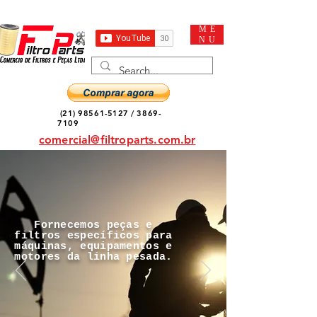
ME
NU
(21) 98561-5127
/
3869-
7109
comercial@filtroparts.com.br
Fornecemos peças e
filtros específicos para
máquinas, equipamentos e
motores da linha pesada.