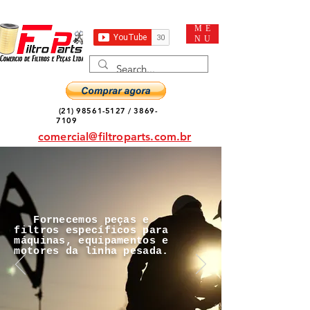
ME
NU
(21) 98561-5127
/
3869-
7109
comercial@filtroparts.com.br
Fornecemos peças e
filtros específicos para
máquinas, equipamentos e
motores da linha pesada.