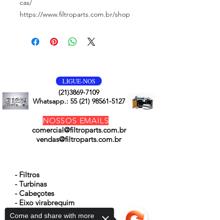
cas/
https://www.filtroparts.com.br/shop
VOLTE SEMPRE
LIGUE-NOS
(21)3869-7109
Whatsapp.:
55 (21) 98561-5127
NOSSOS EMAILS
comercial@filtroparts.com.br
vendas@filtroparts.com.br
NOSSOS PRODUTOS
- Filtros
- Turbinas
- Cabeçotes
- Eixo virabrequim
- Bicos injetores
Come and share with more