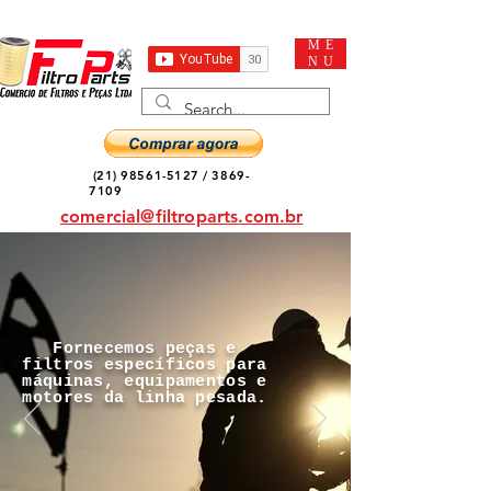
ME
NU
(21) 98561-5127
/
3869-
7109
comercial@filtroparts.com.br
Fornecemos peças e
filtros específicos para
máquinas, equipamentos e
motores da linha pesada.