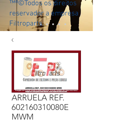
™®©Todos os direitos
reservador a empresa
Filtroparts.
ARRUELA REF.
602160310080E
MWM