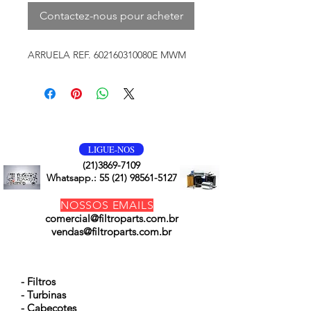
Contactez-nous pour acheter
ARRUELA REF. 602160310080E MWM
VOLTE SEMPRE
LIGUE-NOS
(21)3869-7109
Whatsapp.:
55 (21) 98561-5127
NOSSOS EMAILS
comercial@filtroparts.com.br
vendas@filtroparts.com.br
NOSSOS PRODUTOS
- Filtros
- Turbinas
- Cabeçotes