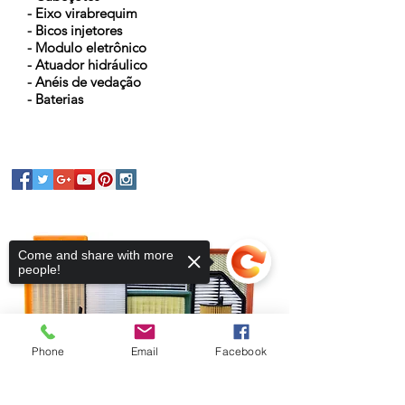
- Eixo virabrequim
- Bicos injetores
- Modulo eletrônico
- Atuador hidráulico
- Anéis de vedação
- Baterias
Come and share with more
people!
Phone
Email
Facebook
Sorry, the checkout page does not