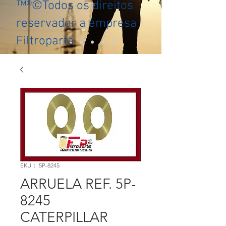
™®©Todos os direitos
reservador a empresa
Filtroparts.
SKU： 5P-8245
ARRUELA REF. 5P-
8245
CATERPILLAR