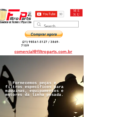
ME
NU
(21) 98561-5127
/
3869-
7109
comercial@filtroparts.com.br
Fornecemos peças e
filtros específicos para
máquinas, equipamentos e
motores da linha pesada.