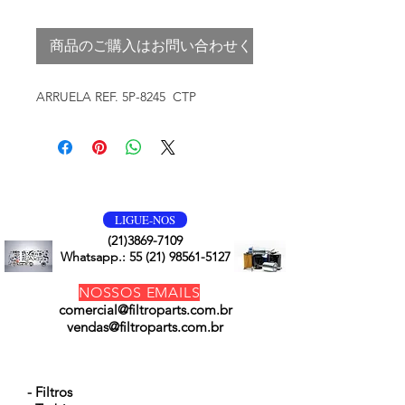
商品のご購入はお問い合わせください
ARRUELA REF. 5P-8245 CTP
VOLTE SEMPRE
LIGUE-NOS
(21)3869-7109
Whatsapp.:
55 (21) 98561-5127
NOSSOS EMAILS
comercial@filtroparts.com.br
vendas@filtroparts.com.br
NOSSOS PRODUTOS
- Filtros