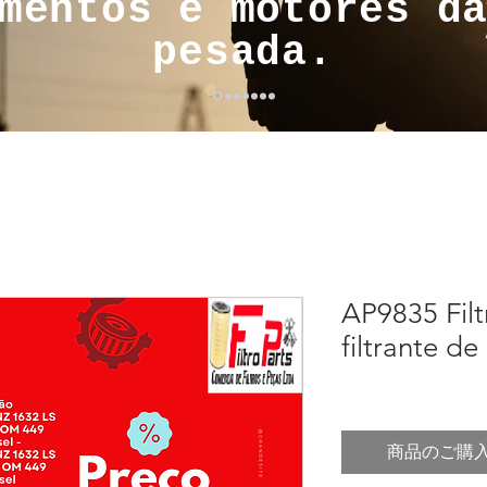
mentos e motores d
pesada.
AP9835 Filt
filtrante de
商品のご購