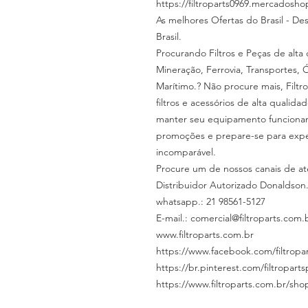
https://filtroparts0969.mercadosho
As melhores Ofertas do Brasil - De
Brasil.
Procurando Filtros e Peças de alt
Mineração, Ferrovia, Transportes
Marítimo.? Não procure mais, Filt
filtros e acessórios de alta qualid
manter seu equipamento funcionan
promoções e prepare-se para exp
incomparável.
Procure um de nossos canais de at
Distribuidor Autorizado Donaldson
whatsapp.: 21 98561-5127
E-mail.: comercial@filtroparts.com.
www.filtroparts.com.br
https://www.facebook.com/filtropar
https://br.pinterest.com/filtropart
https://www.filtroparts.com.br/sho