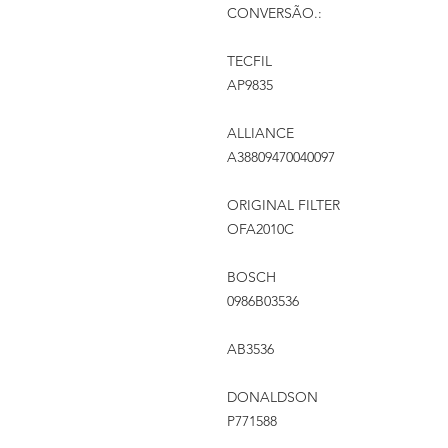
CONVERSÃO.:
TECFIL
AP9835
ALLIANCE
A38809470040097
ORIGINAL FILTER
OFA2010C
BOSCH
0986B03536
AB3536
DONALDSON
P771588