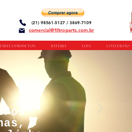
(21) 98561-5127 / 3869-7109
comercial@filtroparts.com.br
TABELA PRODUTOS
BATERIA
LOJA
CONVERSÃO
tros
nas,