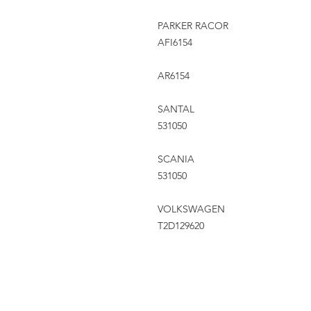
PARKER RACOR
AFI6154
AR6154
SANTAL
531050
SCANIA
531050
VOLKSWAGEN
T2D129620