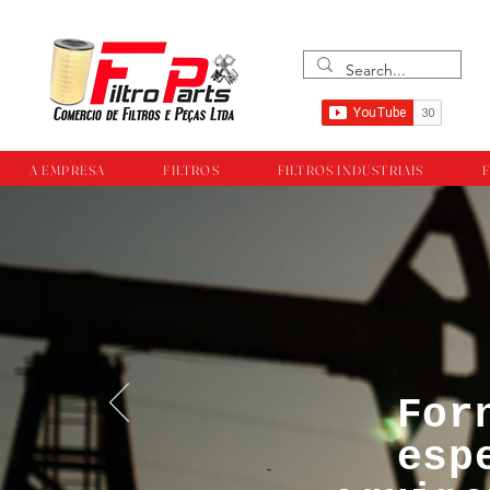
A EMPRESA
FILTROS
FILTROS INDUSTRIAIS
F
For
™®©Todos os direi
esp
empresa Filtropar