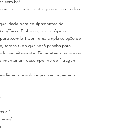
ps.com.br/
scontos incríveis e entregamos para todo o
a qualidade para Equipamentos de
, Óleo/Gás e Embarcações de Apoio
roparts.com.br! Com uma ampla seleção de
ade, temos tudo que você precisa para
do perfeitamente. Fique atento as nossas
erimentar um desempenho de filtragem
endimento e solicite já o seu orçamento.
.
br
ts.cl/
specas/
p