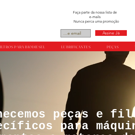
Faça parte da nossa lista de
e-mails
Nunca perca uma promoção
Assine Já
ILTROS PARA BIODIESEL
LUBRIFICANTES
PEÇAS
necemos peças e fil
tos reservador a
ecíficos para máqui
ts.