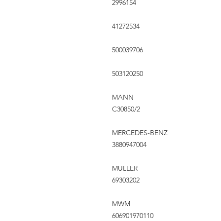
2996154
41272534
500039706
503120250
MANN
C30850/2
MERCEDES-BENZ
3880947004
MULLER
69303202
MWM
606901970110