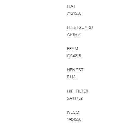
FIAT
7121530
FLEETGUARD
AF1802
FRAM
CA4215
HENGST
E118L
HIFI FILTER
SA11752
IVECO
1904550