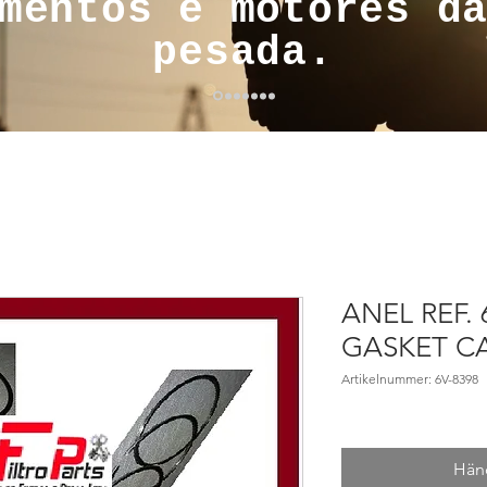
mentos e motores d
pesada.
ANEL REF.
GASKET CA
Artikelnummer: 6V-8398
Händ