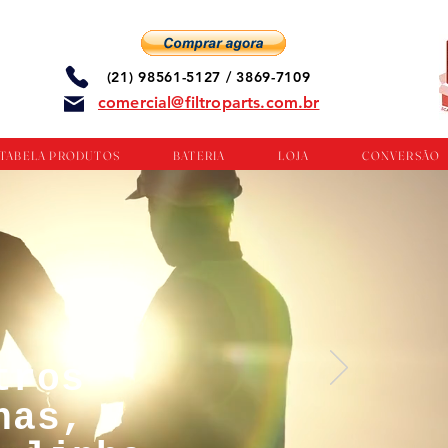
(21) 98561-5127 / 3869-7109
comercial@filtroparts.com.br
TABELA PRODUTOS
BATERIA
LOJA
CONVERSÃO
tros
nas,