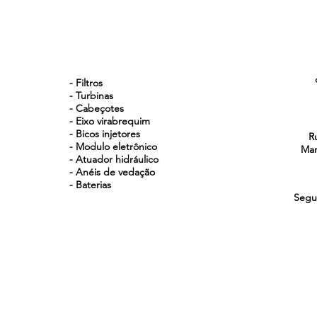
NOSSOS PRODUTOS
- Filtros
- Turbinas
- Cabeçotes
- Eixo virabrequim
- Bicos injetores
R
- Modulo eletrônico
Man
- Atuador hidráulico
- Anéis de vedação
- Baterias
Segu