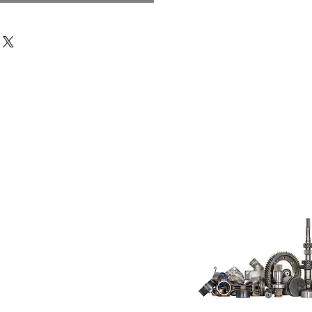
Do Not Sell My
Personal
Information