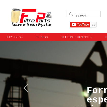
A EMPRESA
FILTROS
FILTROS INDUSTRIAIS
F
For
™®©Todos os direi
esp
empresa Filtropar