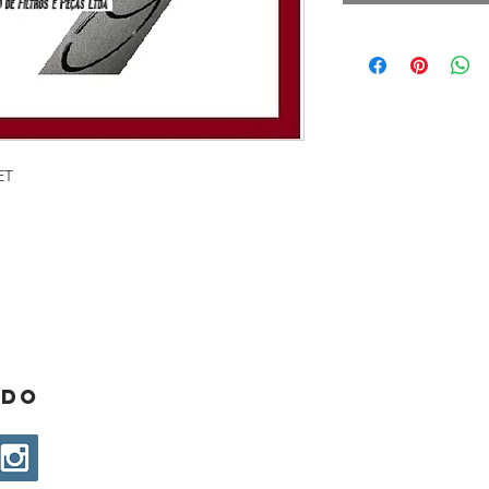
ET
ado