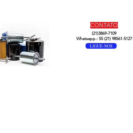
CONTATO
(21)3869-7109
Whatsapp.: 55 (21) 98561-5127
LIGUE-NOS