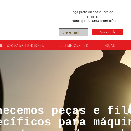
Faça parte da nossa lista de
e-mails
Nunca perca uma promoção
Assine Já
ILTROS PARA BIODIESEL
LUBRIFICANTES
PEÇAS
necemos peças e fil
tos reservador a
ecíficos para máqui
ts.