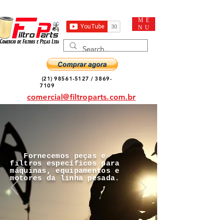
ME
NU
(21) 98561-5127
/
3869-
7109
comercial@filtroparts.com.br
Fornecemos peças e
filtros específicos para
máquinas, equipamentos e
motores da linha pesada.