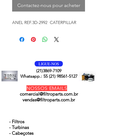
Contactez-nous pour acheter
ANEL REF.3D-2992 CATERPILLAR
VOLTE SEMPRE
LIGUE-NOS
(21)3869-7109
Whatsapp.:
55 (21) 98561-5127
NOSSOS EMAILS
comercial@filtroparts.com.br
vendas@filtroparts.com.br
NOSSOS PRODUTOS
- Filtros
- Turbinas
- Cabeçotes