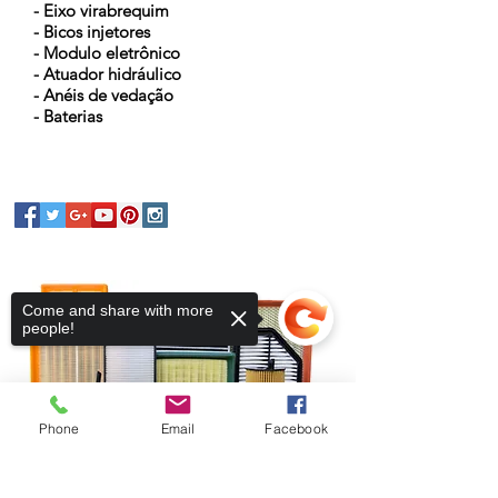
- Eixo virabrequim
- Bicos injetores
- Modulo eletrônico
- Atuador hidráulico
- Anéis de vedação
- Baterias
Come and share with more
people!
Phone
Email
Facebook
Sorry, the checkout page does not