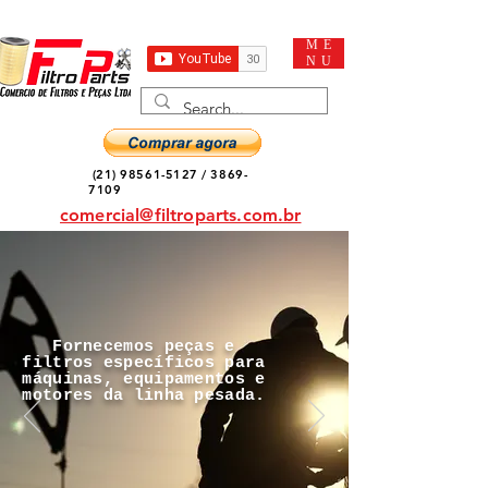
ME
NU
(21) 98561-5127
/
3869-
7109
comercial@filtroparts.com.br
Fornecemos peças e
filtros específicos para
máquinas, equipamentos e
motores da linha pesada.