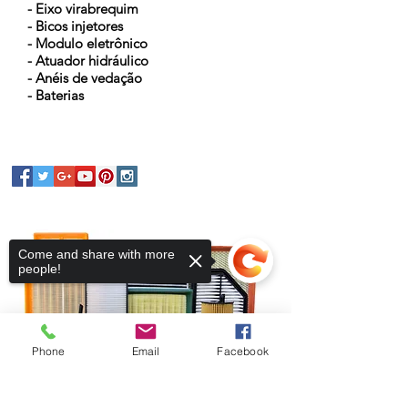
- Eixo virabrequim
- Bicos injetores
- Modulo eletrônico
- Atuador hidráulico
- Anéis de vedação
- Baterias
Come and share with more
people!
Phone
Email
Facebook
Sorry, the checkout page does not