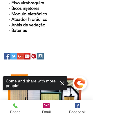
- Eixo virabrequim
- Bicos injetores
- Modulo eletrônico
- Atuador hidráulico
- Anéis de vedação
- Baterias
Come and share with more
people!
Phone
Email
Facebook
Sorry, the checkout page does not