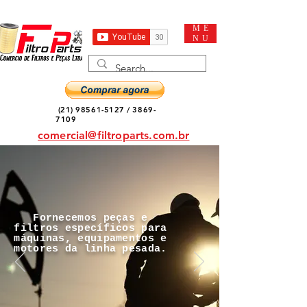
ME
NU
(21) 98561-5127
/
3869-
7109
comercial@filtroparts.com.br
Fornecemos peças e
filtros específicos para
máquinas, equipamentos e
motores da linha pesada.