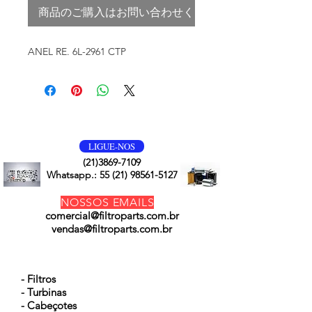
商品のご購入はお問い合わせください
ANEL RE. 6L-2961 CTP
VOLTE SEMPRE
LIGUE-NOS
(21)3869-7109
Whatsapp.:
55 (21) 98561-5127
NOSSOS EMAILS
comercial@filtroparts.com.br
vendas@filtroparts.com.br
NOSSOS PRODUTOS
- Filtros
- Turbinas
- Cabeçotes