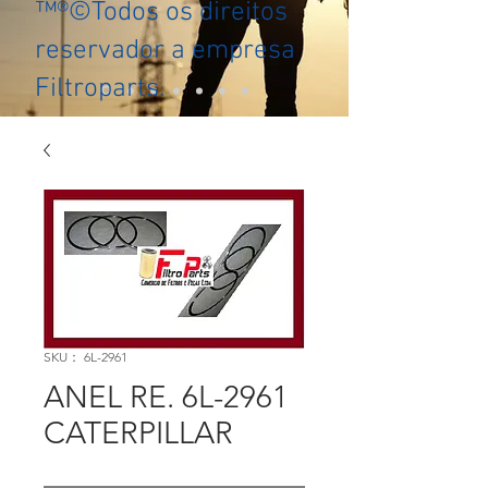
™®©Todos os direitos
reservador a empresa
Filtroparts.
SKU： 6L-2961
ANEL RE. 6L-2961
CATERPILLAR