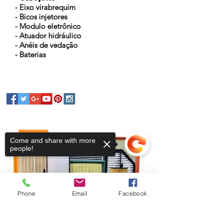
- Eixo virabrequim
- Bicos injetores
- Modulo eletrônico
- Atuador hidráulico
- Anéis de vedação
- Baterias
Come and share with more
people!
Phone
Email
Facebook
Sorry, the checkout page does not