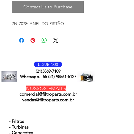
Contact Us to Purchase
7N-7078: ANEL DO PISTÃO
VOLTE SEMPRE
LIGUE-NOS
(21)3869-7109
Whatsapp.:
55 (21) 98561-5127
NOSSOS EMAILS
comercial@filtroparts.com.br
vendas@filtroparts.com.br
NOSSOS PRODUTOS
- Filtros
- Turbinas
- Cabeçotes