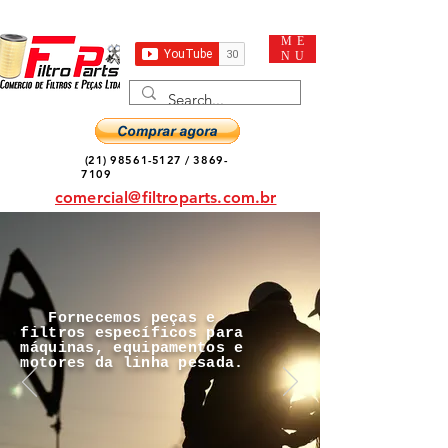
ME
NU
(21) 98561-5127
/
3869-
7109
comercial@filtroparts.com.br
Fornecemos peças e
filtros específicos para
máquinas, equipamentos e
motores da linha pesada.