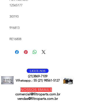
12565177
3I0193
9Y6813
RE16808
VOLTE SEMPRE
LIGUE-NOS
(21)3869-7109
Whatsapp.:
55 (21) 98561-5127
NOSSOS EMAILS
comercial@filtroparts.com.br
vendas@filtroparts.com.br