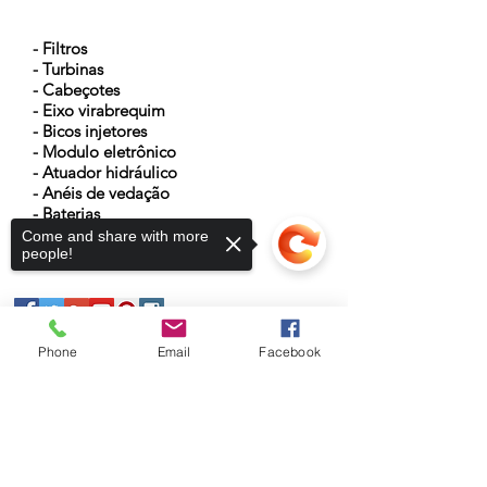
NOSSOS PRODUTOS
- Filtros
- Turbinas
- Cabeçotes
- Eixo virabrequim
- Bicos injetores
- Modulo eletrônico
- Atuador hidráulico
- Anéis de vedação
- Baterias
Come and share with more
people!
Phone
Email
Facebook
Sorry, the checkout page does not
support sharing
Copied to clipboard