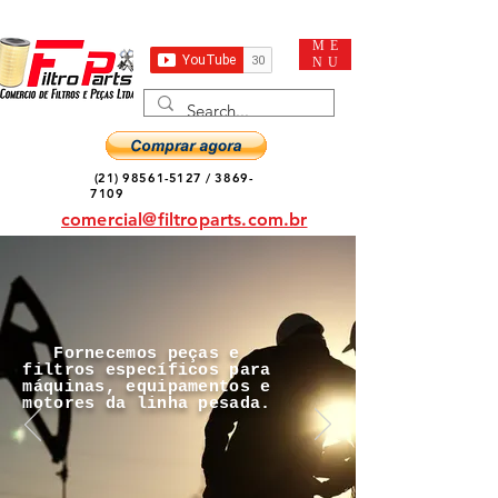
ME
NU
(21) 98561-5127
/
3869-
7109
comercial@filtroparts.com.br
Fornecemos peças e
filtros específicos para
máquinas, equipamentos e
motores da linha pesada.