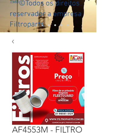
™®©Todos os direitos
reservador a empresa
Filtroparts.
AF4553M - FILTRO