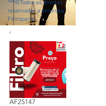
™®©Todos os direitos
reservador a empresa
Filtroparts.
AF25147