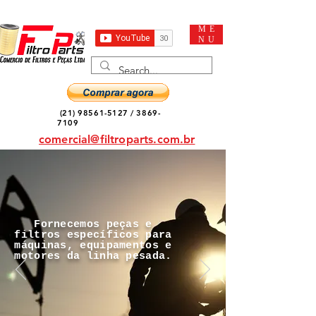
ME
NU
(21) 98561-5127
/
3869-
7109
comercial@filtroparts.com.br
Fornecemos peças e
filtros específicos para
máquinas, equipamentos e
motores da linha pesada.