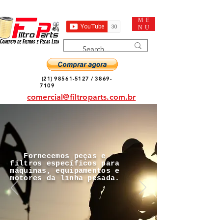
ME
NU
(21) 98561-5127
/
3869-
7109
comercial@filtroparts.com.br
Fornecemos peças e
filtros específicos para
máquinas, equipamentos e
motores da linha pesada.