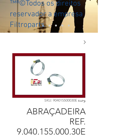
™®©Todos os direitos
reservador a empresa
Filtroparts.
وحدة SKU: 904015500030E
ABRAÇADEIRA
REF.
9.040.155.000.30E