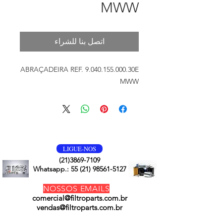
MWW
اتصل بنا للشراء
ABRAÇADEIRA REF. 9.040.155.000.30E
MWW
VOLTE SEMPRE
LIGUE-NOS
(21)3869-7109
Whatsapp.:
55 (21) 98561-5127
NOSSOS EMAILS
comercial@filtroparts.com.br
vendas@filtroparts.com.br