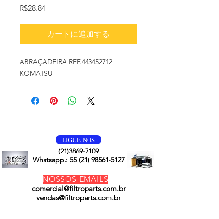
価
R$28.84
格
カートに追加する
ABRAÇADEIRA REF.443452712
KOMATSU
VOLTE SEMPRE
LIGUE-NOS
(21)3869-7109
Whatsapp.:
55 (21) 98561-5127
NOSSOS EMAILS
comercial@filtroparts.com.br
vendas@filtroparts.com.br
NOSSOS PRODUTOS