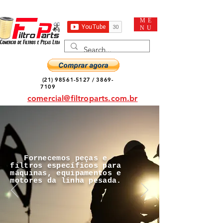
ME
NU
(21) 98561-5127
/
3869-
7109
comercial@filtroparts.com.br
Fornecemos peças e
filtros específicos para
máquinas, equipamentos e
motores da linha pesada.