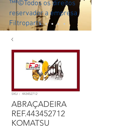
™®©Todos os direitos
reservador a empresa
Filtroparts.
SKU： 443452712
ABRAÇADEIRA
REF.443452712
KOMATSU