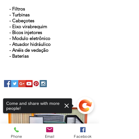
- Filtros
- Turbinas
- Cabeçotes
- Eixo virabrequim
- Bicos injetores
- Modulo eletrônico
- Atuador hidráulico
- Anéis de vedação
- Baterias
Come and share with more
people!
Phone
Email
Facebook