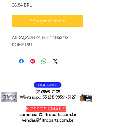
Precio
28,84 BRL
Agregar al carrito
ABRAÇADEIRA REF.443452712
KOMATSU
VOLTE SEMPRE
LIGUE-NOS
(21)3869-7109
Whatsapp.:
55 (21) 98561-5127
NOSSOS EMAILS
comercial@filtroparts.com.br
vendas@filtroparts.com.br
NOSSOS PRODUTOS