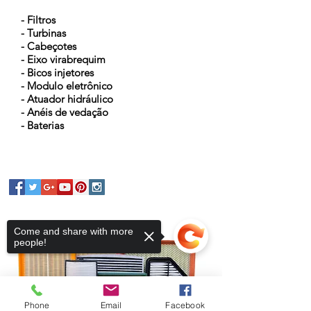
- Filtros
- Turbinas
- Cabeçotes
- Eixo virabrequim
- Bicos injetores
- Modulo eletrônico
- Atuador hidráulico
- Anéis de vedação
- Baterias
Come and share with more
people!
Phone
Email
Facebook