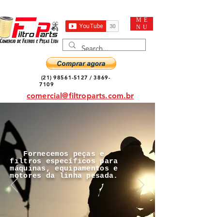
ME
NU
(21) 98561-5127
/
3869-
7109
comercial@filtroparts.com.br
Fornecemos peças e
filtros específicos para
máquinas, equipamentos e
motores da linha pesada.