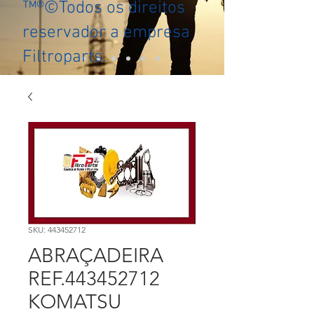
™®©Todos os direitos
reservador a empresa
Filtroparts.
SKU: 443452712
ABRAÇADEIRA
REF.443452712
KOMATSU