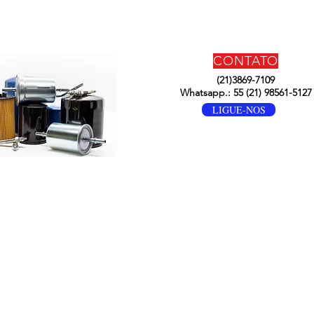
CONTATO
(21)3869-7109
Whatsapp.: 55 (21) 98561-5127
LIGUE-NOS