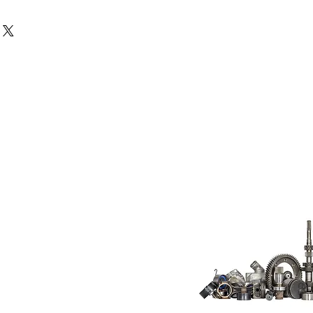
Do Not Sell My
Personal
Information