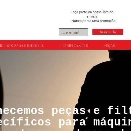
Faça parte da nossa lista de
e-mails
Nunca perca uma promoção
Assine Já
ILTROS PARA BIODIESEL
LUBRIFICANTES
PEÇAS
necemos peças e fil
tos reservador a
ecíficos para máqui
ts.