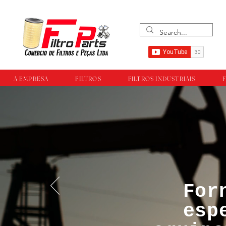
A EMPRESA
FILTROS
FILTROS INDUSTRIAIS
F
For
™®©Todos os direi
esp
empresa Filtropar