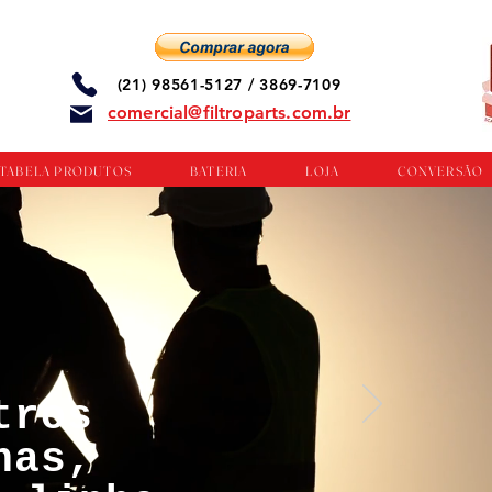
(21) 98561-5127 / 3869-7109
comercial@filtroparts.com.br
TABELA PRODUTOS
BATERIA
LOJA
CONVERSÃO
tros
nas,