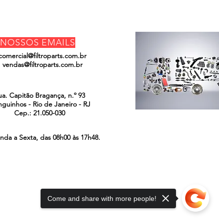
NOSSOS EMAILS
comercial@filtroparts.com.br
vendas@filtroparts.com.br
ENCONTRE-NOS
ua. Capitão Bragança, n.º 93
guinhos - Rio de Janeiro - RJ
Cep.: 21.050-030
nda a Sexta, das 08h00 às 17h48.
Come and share with more people!