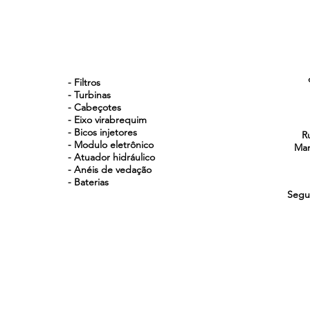
NOSSOS PRODUTOS
- Filtros
- Turbinas
- Cabeçotes
- Eixo virabrequim
- Bicos injetores
R
- Modulo eletrônico
Man
- Atuador hidráulico
- Anéis de vedação
- Baterias
Segu