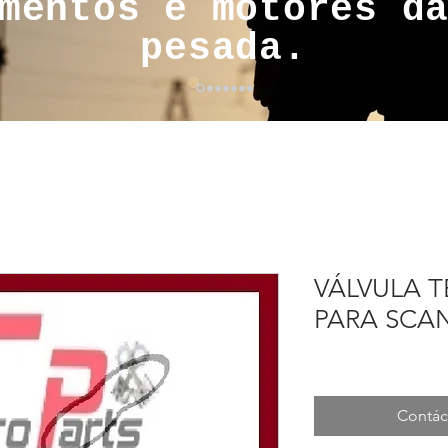
mentos e motores d
pesada.
VÁLVULA 
PARA SCAN
Contác