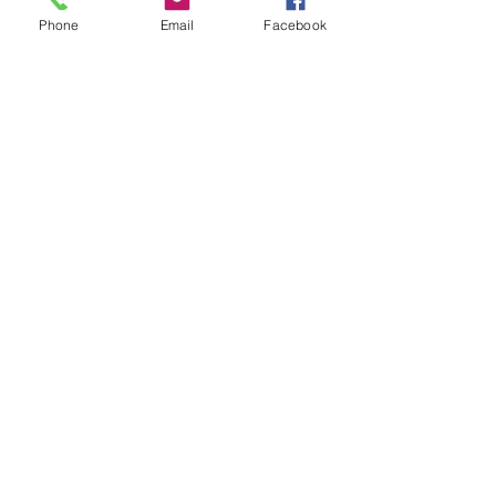
Phone
Email
Facebook
Sorry, the checkout page does not
support sharing
Copied to clipboard
Fique conectado