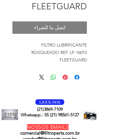
FLEETGUARD
اتصل بنا للشراء
FILTRO LUBRIFICANTE
ROSQUEADO REF. LF-16015
FLEETGUARD
VOLTE SEMPRE
LIGUE-NOS
(21)3869-7109
Whatsapp.:
55 (21) 98561-5127
NOSSOS EMAILS
comercial@filtroparts.com.br
vendas@filtroparts.com.br