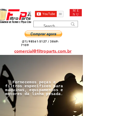
ME
NU
(21) 98561-5127
/
3869-
7109
comercial@filtroparts.com.br
Fornecemos peças e
filtros específicos para
máquinas, equipamentos e
motores da linha pesada.