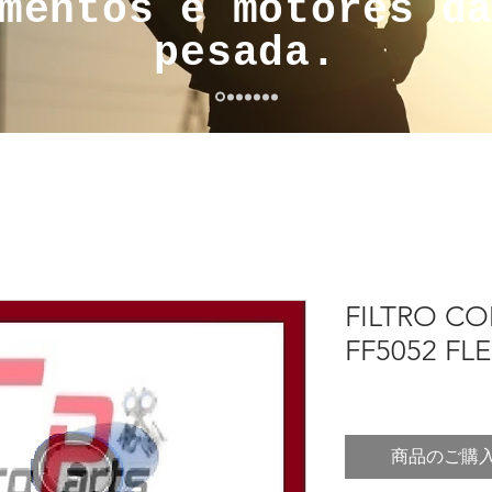
mentos e motores d
pesada.
FILTRO CO
FF5052 FL
商品のご購