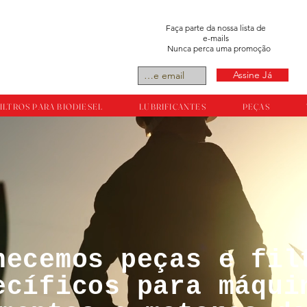
Faça parte da nossa lista de
e-mails
Nunca perca uma promoção
Assine Já
ILTROS PARA BIODIESEL
LUBRIFICANTES
PEÇAS
necemos peças e fil
tos reservador a
ecíficos para máqui
ts.