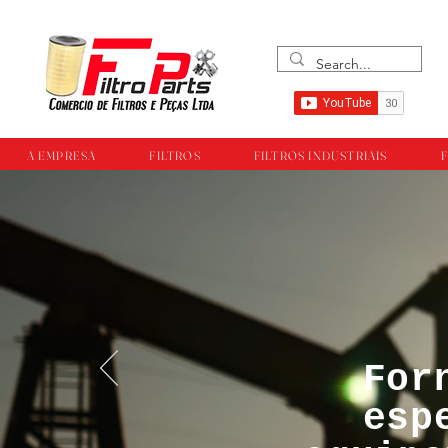
A EMPRESA
FILTROS
FILTROS INDUSTRIAIS
F
For
™®©Todos os direi
esp
empresa Filtropar