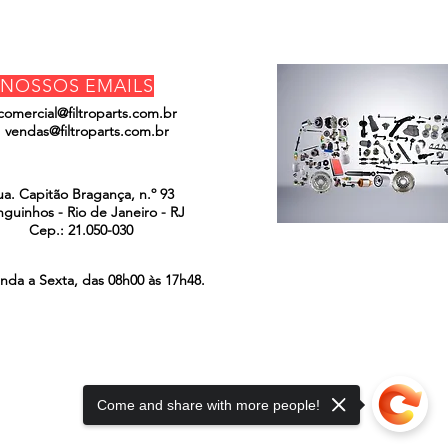
NOSSOS EMAILS
comercial@filtroparts.com.br
vendas@filtroparts.com.br
ENCONTRE-NOS
NG MACHINERY CO. LTD
ua. Capitão Bragança, n.º 93
guinhos - Rio de Janeiro - RJ
Cep.: 21.050-030
nda a Sexta, das 08h00 às 17h48.
Come and share with more people!