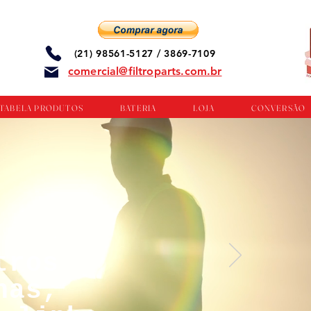
(21) 98561-5127 / 3869-7109
comercial@filtroparts.com.br
TABELA PRODUTOS
BATERIA
LOJA
CONVERSÃO
tros
nas,