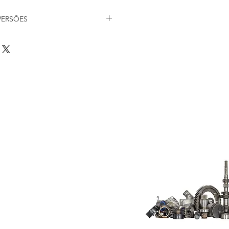
DE CONVERSÕES
LLAND
Do Not Sell My
Personal
Information