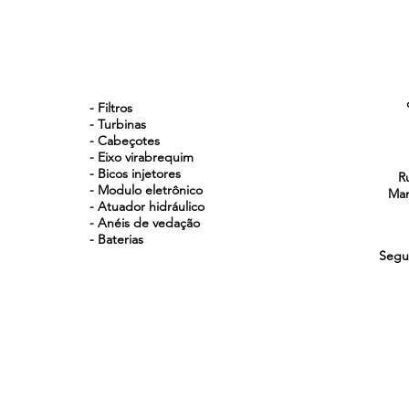
P553004
FIAT
75204003
FLEETGUARD
NOSSOS PRODUTOS
FF5052
FORD
- Filtros
BF9T9155DA
- Turbinas
FRAM
- Cabeçotes
- Eixo virabrequim
P4102
- Bicos injetores
GUANGXI LIUGO
R
- Modulo eletrônico
Man
53C0045
- Atuador hidráulico
HENGST
- Anéis de vedação
H60WK01
- Baterias
HIFI FILTER
Segu
SN5074
IVECO
1902134
LIEBHERR
5502896
MANN
WK723
MULLER