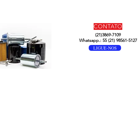
CONTATO
(21)3869-7109
Whatsapp.: 55 (21) 98561-5127
LIGUE-NOS