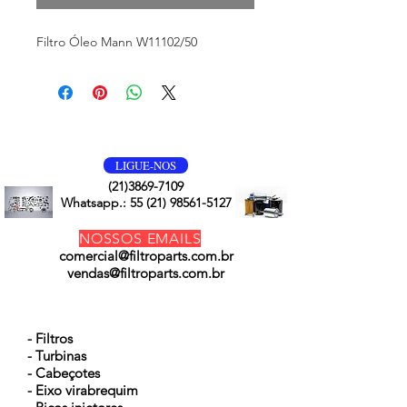
Filtro Óleo Mann W11102/50
VOLTE SEMPRE
LIGUE-NOS
(21)3869-7109
Whatsapp.:
55 (21) 98561-5127
NOSSOS EMAILS
comercial@filtroparts.com.br
vendas@filtroparts.com.br
NOSSOS PRODUTOS
- Filtros
- Turbinas
- Cabeçotes
- Eixo virabrequim