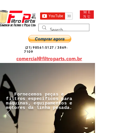
ME
NU
(21) 98561-5127
/
3869-
7109
comercial@filtroparts.com.br
Fornecemos peças e
filtros específicos para
máquinas, equipamentos e
motores da linha pesada.