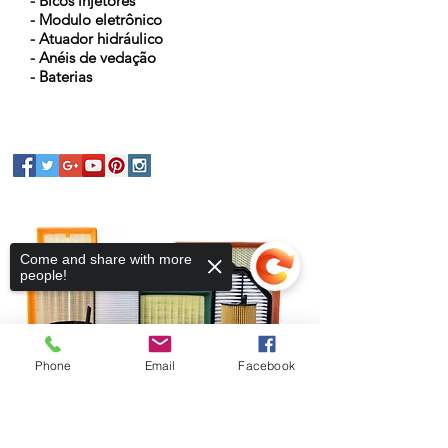
- Bicos injetores
- Modulo eletrônico
- Atuador hidráulico
- Anéis de vedação
- Baterias
Come and share with more
people!
Phone
Email
Facebook
Sorry, the checkout page does not
Fique conectado
support sharing
Copied to clipboard