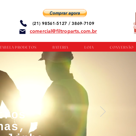
(21) 98561-5127 / 3869-7109
comercial@filtroparts.com.br
TABELA PRODUTOS
BATERIA
LOJA
CONVERSÃO
tros
nas,