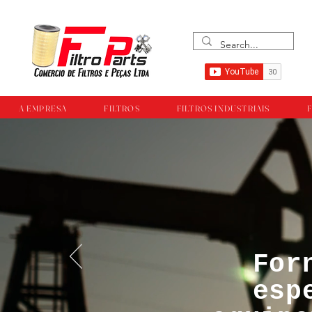
A EMPRESA
FILTROS
FILTROS INDUSTRIAIS
F
For
™®©Todos os direi
esp
empresa Filtropar