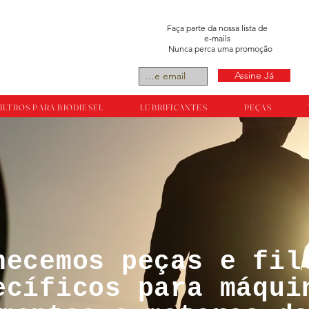
Faça parte da nossa lista de
e-mails
Nunca perca uma promoção
Assine Já
ILTROS PARA BIODIESEL
LUBRIFICANTES
PEÇAS
necemos peças e fil
tos reservador a
ecíficos para máqui
ts.