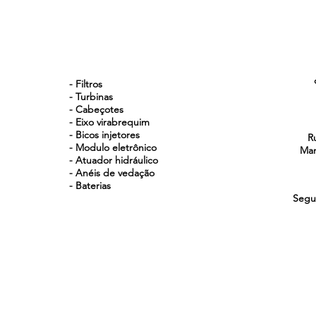
NOSSOS PRODUTOS
- Filtros
- Turbinas
- Cabeçotes
- Eixo virabrequim
- Bicos injetores
R
- Modulo eletrônico
Man
- Atuador hidráulico
- Anéis de vedação
- Baterias
Segu