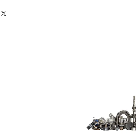
Do Not Sell My
Personal
Information