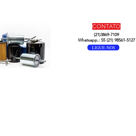
CONTATO
(21)3869-7109
Whatsapp.: 55 (21) 98561-5127
LIGUE-NOS