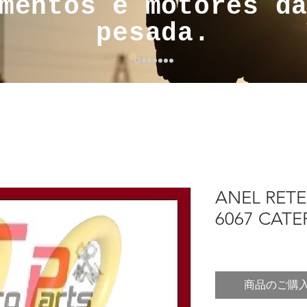
mentos e motores d
pesada.
ANEL RETE
6067 CATE
商品のご購