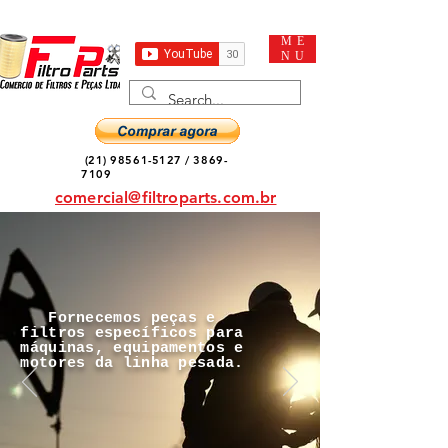
ME
NU
(21) 98561-5127
/
3869-
7109
comercial@filtroparts.com.br
Fornecemos peças e
filtros específicos para
máquinas, equipamentos e
motores da linha pesada.