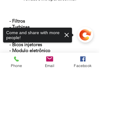
NOSSOS PRODUTOS
- Filtros
- Turbinas
- Cabeçotes
Come and share with more
people!
- Eixo virabrequim
- Bicos injetores
- Modulo eletrônico
- Atuador hidráulico
- Anéis de vedação
Phone
Email
Facebook
- Baterias
Sorry, the checkout page does not
support sharing
Copied to clipboard