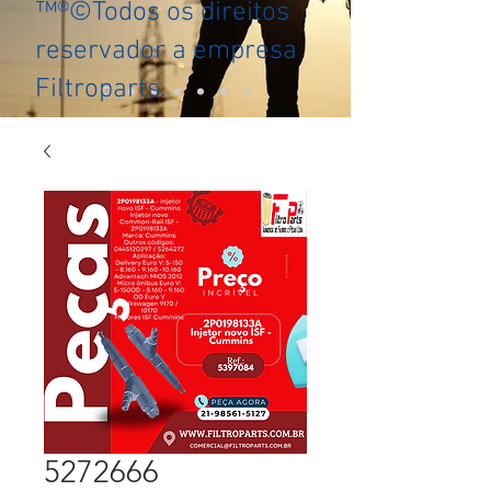
™®©Todos os direitos
reservador a empresa
Filtroparts.
5272666