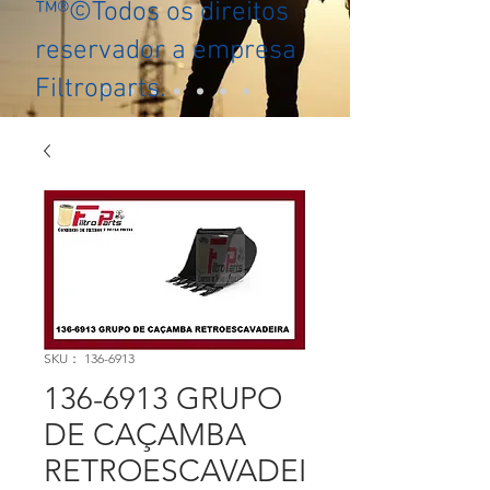
™®©Todos os direitos
reservador a empresa
Filtroparts.
SKU： 136-6913
136-6913 GRUPO
DE CAÇAMBA
RETROESCAVADEI