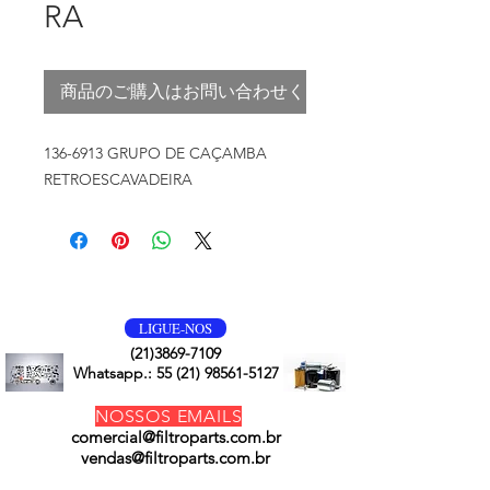
RA
商品のご購入はお問い合わせください
136-6913 GRUPO DE CAÇAMBA
RETROESCAVADEIRA
VOLTE SEMPRE
LIGUE-NOS
(21)3869-7109
Whatsapp.:
55 (21) 98561-5127
NOSSOS EMAILS
comercial@filtroparts.com.br
vendas@filtroparts.com.br