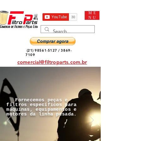
ME
NU
(21) 98561-5127
/
3869-
7109
comercial@filtroparts.com.br
Fornecemos peças e
filtros específicos para
máquinas, equipamentos e
motores da linha pesada.